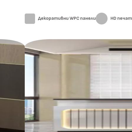
Декоративни WPC панели
HD печат