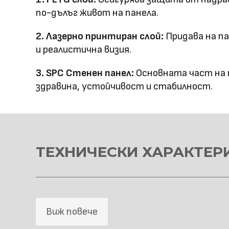
по-дълъг живот на панела.
Повърхностна
Лазерно принтиране
2. Лазерно принтиран слой:
Придава на п
технология
и реалистична визия.
Оценка за
3. SPC Стенен панел:
Основната част на п
E0
здравина, устойчивост и стабилност.
ефективност
Клас на горимост
B1
Предимства
водоустойчив & огъв
ТЕХНИЧЕСКИ ХАРАКТЕР
Метод на
Фрезовано снаждане /
профил
снаждане
Виж повече