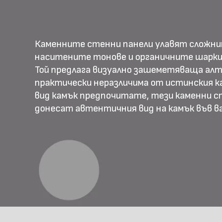
Каменните стенни панели улавят сложн
наситените тонове и органичните шарки
Той предлага визуално зашеметяваща алт
практически неразличима от истинския ка
вид камък предпочитате, тези каменни с
донесат автентичния вид на камък във 