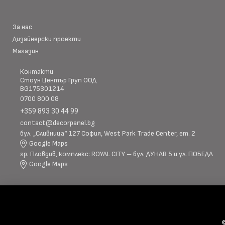
Ширина: Индивидуалн
Размер (мм)
Дължина: Индивидуалн
Дебелина: 5/8
За нас
Дизайнерски проекти
Повърхностна
Магазин
Полирана PETG
Матова PETG
технология
Контакти
Стоун Център Груп ООД
BG175301214
Оценка за
0700 800 08
E0
ефективност
+359 893 30 44 99
contact@decorpanel.bg
бул. „Сливница“ 127 София, West Park Trade Center, ет. 2
Клас на горимост
B1
Google Maps
гр. Пловдив, комплекс: ROYAL CITY – бул. ДУНАВ 5 и ул. ПОБЕДА
Google Maps
Предимства
водоустойчив & огъв
Метод на
Фрезовано снаждане /
профил
снаждане