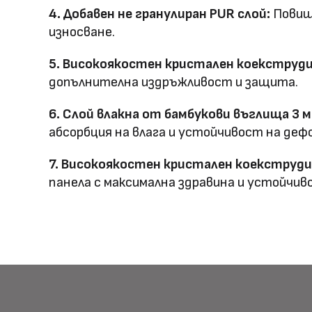
4. Добавен не гранулиран PUR слой:
Повиш
Клас на горимост
B1
износване.
Предимства
5. Високоякостен кристален коекструдир
водоустойчив & огъв
допълнителна издръжливост и защита.
Метод на
Фрезовано снаждане /
6. Слой влакна от бамбукови въглища 3 м
профил
снаждане
абсорбция на влага и устойчивост на деф
7. Високоякостен кристален коекструдир
панела с максимална здравина и устойчив
HD Принтирани Стен
размер
Материал \\
WPC+PETG
напречно сечение