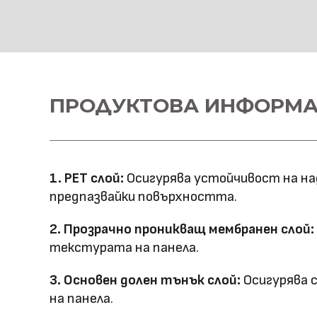
HD Принтирани Стенн
Материал \\
ПРОДУКТОВА ИНФОРМ
WPC+PETG
напречно сечение
Ширина: 1100
Размер (мм)
Дължина: 2800
1. PET слой:
Осигурява устойчивост на на
Дебелина: 5/8
предпазвайки повърхността.
Повърхностна
Полирана PETG
2. Прозрачно проникващ мембранен слой:
Матова PETG
технология
текстурата на панела.
Оценка за
3. Основен долен тънък слой:
Осигурява 
E0
на панела.
ефективност