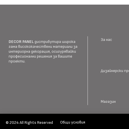
За нас
DECOR PANEL
дистрибутира широка
гама висококачествени материали за
интериорна декорация, осигурявайки
професионални решения за вашите
проекти.
Дизайнерски п
Магазин
Общи условия
© 2024 All Rights Reserved