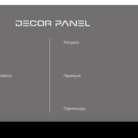
Ресурси
роекти
Гаранция
Партньори