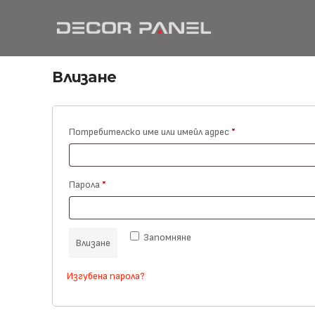
Влизане
Задължително
Потребителско име или имейл адрес
*
Задължително
Парола
*
Запомняне
Влизане
Изгубена парола?