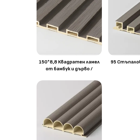
150*8,8 Квадратен ламел
95 Стъпалов
от бамбук и дърво /