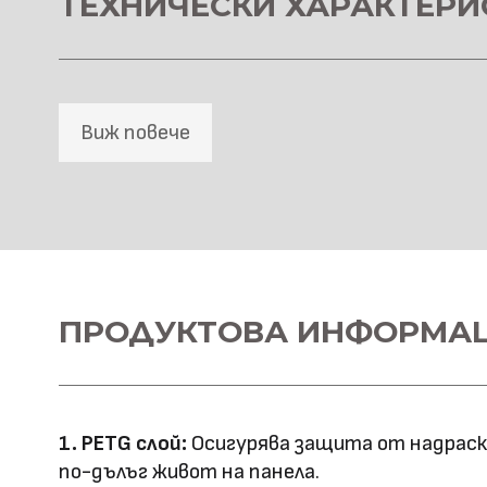
ТЕХНИЧЕСКИ ХАРАКТЕРИ
Виж повече
SPC Стенна основа
Материал \\
ПРОДУКТОВА ИНФОРМА
SPC+PETG
напречно сечение
Ширина: 1100
Размер (мм)
Дължина: 2800
1. PETG слой:
Осигурява защита от надраскв
Дебелина: 5
по-дълъг живот на панела.