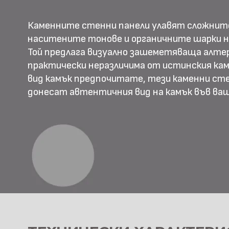
Каменните стенни панели улавят сложнит
наситените тонове и органичните шарки н
Той предлага визуално зашеметяваща алте
практически неразличима от истинския камъ
вид камък предпочитате, тези каменни ст
донесат автентичния вид на камък във в