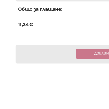
Общо за плащане:
11,24
€
ДОБАВИ