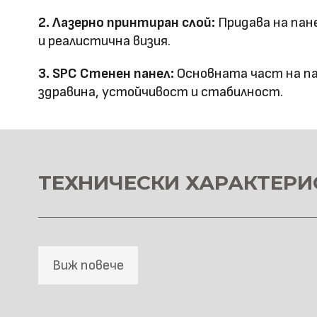
Повърхностна
Лазерно принтиране
2. Лазерно принтиран слой:
Придава на пан
технология
и реалистична визия.
Оценка за
3. SPC Стенен панел:
Основната част на па
E0
здравина, устойчивост и стабилност.
ефективност
Клас на горимост
B1
Предимства
водоустойчив & огъвае
ТЕХНИЧЕСКИ ХАРАКТЕРИ
Метод на
Фрезовано снаждане / с
профил
снаждане
Виж повече