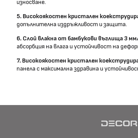
износване.
Предимства
5. Високоякостен кристален коекструдира
водоустойчив & огъвае
допълнителна издръжливост и защита.
Метод на
Фрезовано снаждане / с
6. Слой влакна от бамбукови въглища 3 мм
профил
снаждане
абсорбция на влага и устойчивост на дефор
7. Високоякостен кристален коекструдира
панела с максимална здравина и устойчивос
HD Принтирани Стенни
размер
Материал \\
WPC+PETG
напречно сечение
Ширина: Индивидуална ш
Размер (мм)
Дължина: Индивидуална 