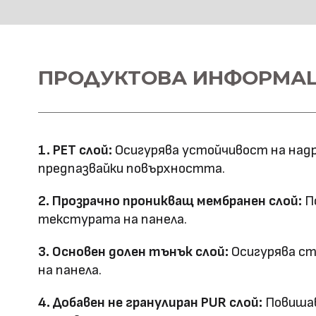
HD Принтирани Стенни 
Материал \\
ПРОДУКТОВА ИНФОРМА
WPC+PETG
напречно сечение
Ширина: 1100
Размер (мм)
Дължина: 2800
1. PET слой:
Осигурява устойчивост на надр
Дебелина: 5/8
предпазвайки повърхността.
Повърхностна
Полирана PETG
2. Прозрачно проникващ мембранен слой:
По
Матова PETG
технология
текстурата на панела.
Оценка за
3. Основен долен тънък слой:
Осигурява ст
E0
на панела.
ефективност
4. Добавен не гранулиран PUR слой:
Повишав
Клас на горимост
B1