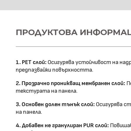
HD Принтирани Стенни 
Материал \\
ПРОДУКТОВА ИНФОРМА
WPC+PETG
напречно сечение
Ширина: 1100
Размер (мм)
Дължина: 2800
1. PET слой:
Осигурява устойчивост на надр
Дебелина: 5/8
предпазвайки повърхността.
Повърхностна
Полирана PETG
2. Прозрачно проникващ мембранен слой:
По
Матова PETG
технология
текстурата на панела.
Оценка за
3. Основен долен тънък слой:
Осигурява ст
E0
на панела.
ефективност
4. Добавен не гранулиран PUR слой:
Повишав
Клас на горимост
B1