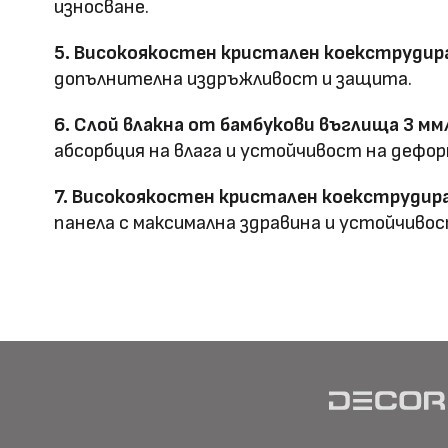
износване.
Предимства
5. Високоякостен кристален коекструдира
водоустойчив & огъвае
допълнителна издръжливост и защита.
Метод на
Фрезовано снаждане / с
6. Слой влакна от бамбукови въглища 3 мм
профил
снаждане
абсорбция на влага и устойчивост на дефор
7. Високоякостен кристален коекструдира
панела с максимална здравина и устойчивос
HD Принтирани Стенни
размер
Материал \\
WPC+PETG
напречно сечение
Ширина: Индивидуална ш
Размер (мм)
Дължина: Индивидуална 