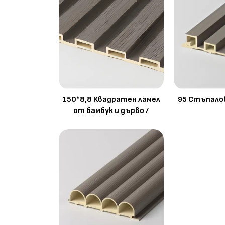
150*8,8 Квадратен ламел
95 Стъпалов
от бамбук и дърво /