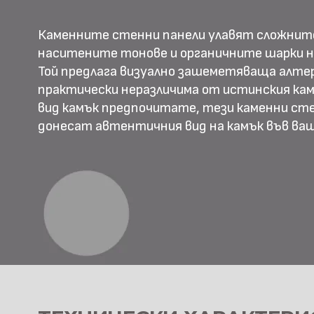
Каменните стенни панели улавят сложнит
наситените тонове и органичните шарки н
Той предлага визуално зашеметяваща алте
практически неразличима от истинския камъ
вид камък предпочитате, тези каменни ст
донесат автентичния вид на камък във в