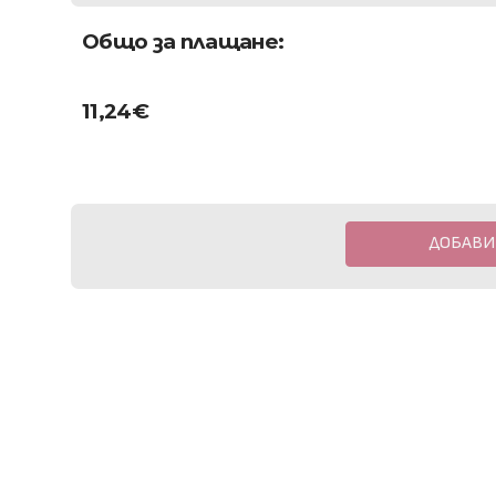
Общо за плащане:
11,24
€
ДОБАВИ