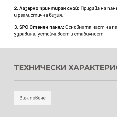
Повърхностна
Лазерно принтиране
2. Лазерно принтиран слой:
Придава на пан
технология
и реалистична визия.
Оценка за
3. SPC Стенен панел:
Основната част на па
E0
здравина, устойчивост и стабилност.
ефективност
Клас на горимост
B1
Предимства
водоустойчив & огъвае
ТЕХНИЧЕСКИ ХАРАКТЕРИ
Метод на
Фрезовано снаждане / с
профил
снаждане
Виж повече