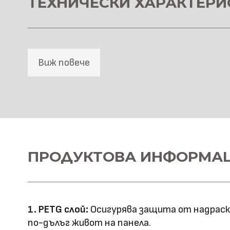
ТЕХНИЧЕСКИ ХАРАКТЕРИ
Виж повече
SPC Стенна основа
Материал \\
ПРОДУКТОВА ИНФОРМА
SPC+PETG
напречно сечение
Ширина: 1100
Размер (мм)
Дължина: 2800
1. PETG слой:
Осигурява защита от надраскв
Дебелина: 5
по-дълъг живот на панела.