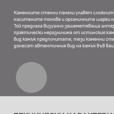
Каменните стенни панели улавят сложнит
наситените тонове и органичните шарки н
Той предлага визуално зашеметяваща алте
практически неразличима от истинския камъ
вид камък предпочитате, тези каменни ст
донесат автентичния вид на камък във в