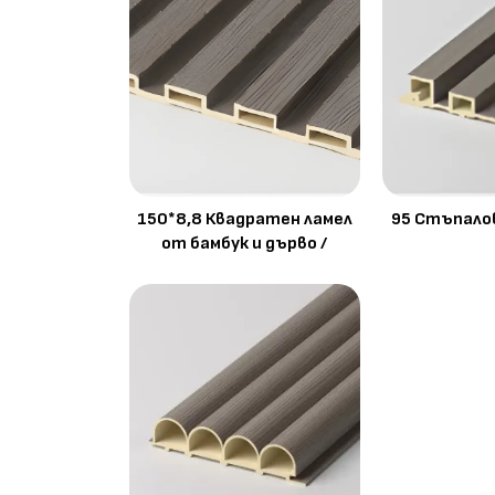
150*8,8 Квадратен ламел
95 Стъпалов
от бамбук и дърво /