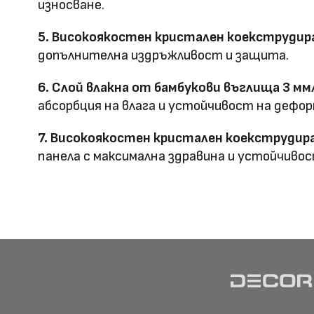
износване.
Предимства
5. Високоякостен кристален коекструдира
водоустойчив & огъвае
допълнителна издръжливост и защита.
Метод на
Фрезовано снаждане / с
6. Слой влакна от бамбукови въглища 3 мм
профил
снаждане
абсорбция на влага и устойчивост на дефор
7. Високоякостен кристален коекструдира
панела с максимална здравина и устойчивос
HD Принтирани Стенни
размер
Материал \\
WPC+PETG
напречно сечение
Ширина: Индивидуална ш
Размер (мм)
Дължина: Индивидуална 