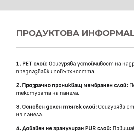
HD Принтирани Стенни 
Материал \\
ПРОДУКТОВА ИНФОРМА
WPC+PETG
напречно сечение
Ширина: 1100
Размер (мм)
Дължина: 2800
1. PET слой:
Осигурява устойчивост на надр
Дебелина: 5/8
предпазвайки повърхността.
Повърхностна
Полирана PETG
2. Прозрачно проникващ мембранен слой:
По
Матова PETG
технология
текстурата на панела.
Оценка за
3. Основен долен тънък слой:
Осигурява ст
E0
на панела.
ефективност
4. Добавен не гранулиран PUR слой:
Повишав
Клас на горимост
B1