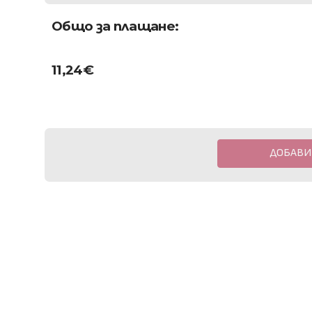
Общо за плащане:
11,24
€
ДОБАВИ