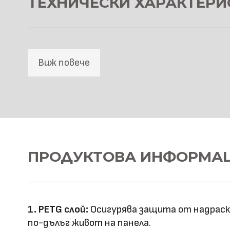
ТЕХНИЧЕСКИ ХАРАКТЕРИ
Виж повече
SPC Стенна основа
Материал \\
ПРОДУКТОВА ИНФОРМА
SPC+PETG
напречно сечение
Ширина: 1100
Размер (мм)
Дължина: 2800
1. PETG слой:
Осигурява защита от надраскв
Дебелина: 5
по-дълъг живот на панела.