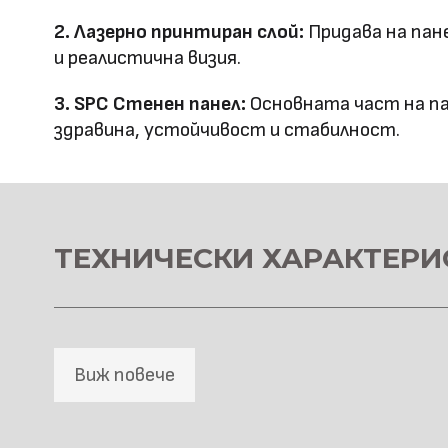
Повърхностна
Лазерно принтиране
2. Лазерно принтиран слой:
Придава на пан
технология
и реалистична визия.
Оценка за
3. SPC Стенен панел:
Основната част на па
E0
здравина, устойчивост и стабилност.
ефективност
Клас на горимост
B1
Предимства
водоустойчив & огъвае
ТЕХНИЧЕСКИ ХАРАКТЕРИ
Метод на
Фрезовано снаждане / с
профил
снаждане
Виж повече