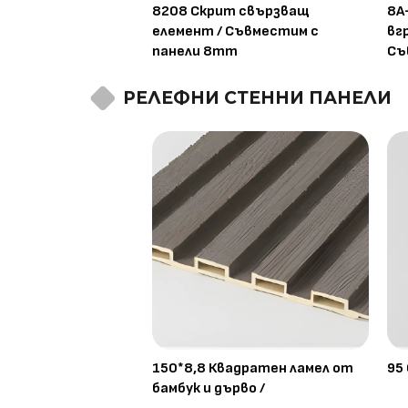
8208 Скрит свързващ
8A
елемент / Съвместим с
вг
панели 8mm
Съ
РЕЛЕФНИ СТЕННИ ПАНЕЛИ
150*8,8 Квадратен ламел от
95
бамбук и дърво /