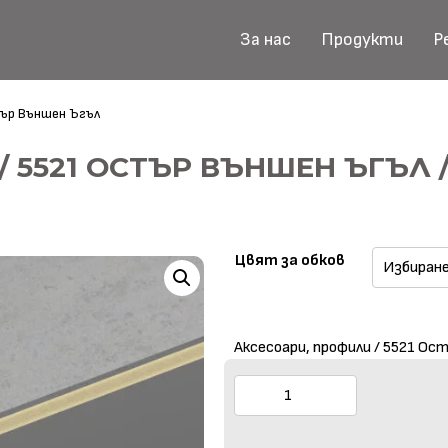
За нас
Продукти
Р
ър Външен Ъгъл
/ 5521 ОСТЪР ВЪНШЕН ЪГЪЛ 
Цвят за обков
Аксесоари, профили / 5521 Ос