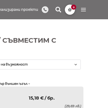
0
еализирани проекти
/ СЪВМЕСТИМ С
тър външен ъгъл -
15,18
€
/ бр.
(29,69 лв.)