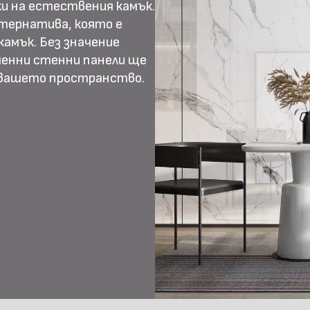
и на естествения камък.
тернатива, която е
амък. Без значение
менни стенни панели ще
 вашето пространство.