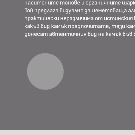
наситените тонове и органичните шарк
Той предлага визуално зашеметяваща ал
практически неразличима от истинския к
какъв вид камък предпочитате, тези ка
донесат автентичния вид на камък във