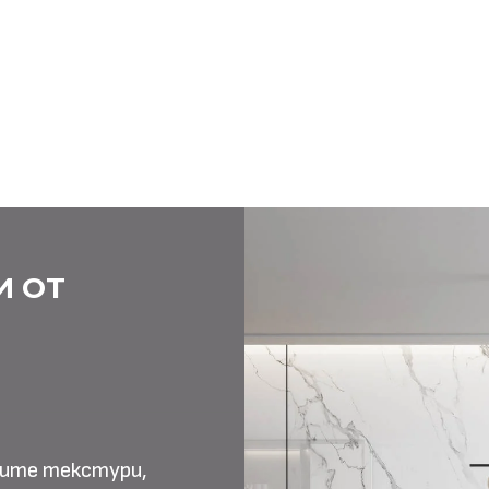
И ОТ
ните текстури,