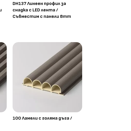
DH137 Линеен профил за
и
снадка с LED лента /
Съвместим с панели 8mm
100 Ламели с голяма дъга /