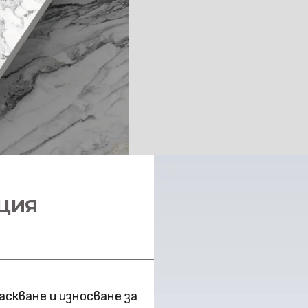
Размер (мм)
Повърхностна
технология
Оценка за
ефективност
Клас на горимост
ЦИЯ
Предимства
Метод на
снаждане
скване и износване за