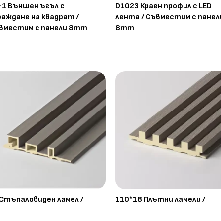
-1 Външен ъгъл с
D1023 Краен профил с LED
раждане на квадрат /
лента / Съвместим с панел
вместим с панели 8mm
8mm
 Стъпаловиден ламел /
110*18 Плътни ламели /