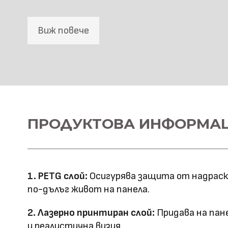
Виж повече
SPC Стенна основа
Материал \\
ПРОДУКТОВА ИНФОРМА
SPC+PETG
напречно сечение
Ширина: 1100
Размер (мм)
Дължина: 2800
1. PETG слой:
Осигурява защита от надраскв
Дебелина: 5
по-дълъг живот на панела.
Повърхностна
Лазерно принтиране
2. Лазерно принтиран слой:
Придава на пан
технология
и реалистична визия.