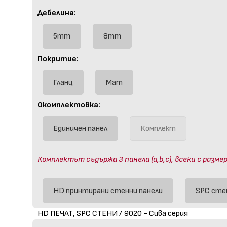
Дебелина:
5mm
8mm
Покритие:
Гланц
Мат
Окомплектовка:
Единичен панел
Комплект
Комплектът съдържа 3 панела (a,b,c), всеки с размер
HD принтирани стенни панели
SPC сте
HD ПЕЧАТ, SPC СТЕНИ / 9020 - Сива серия