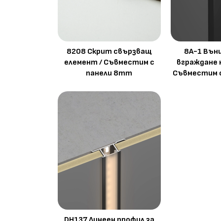
8208 Скрит свързващ
8A-1 Вън
елемент / Съвместим с
вграждане 
панели 8mm
Съвместим 
DH137 Линеен профил за