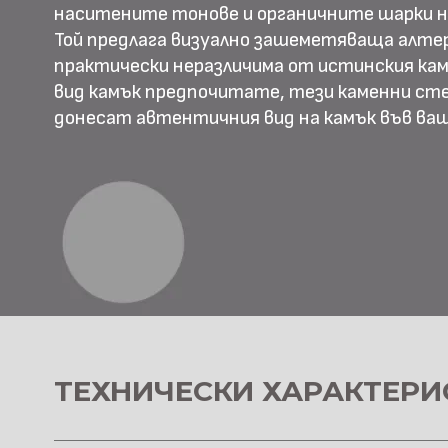
наситените тонове и органичните шарки н
Той предлага визуално зашеметяваща алте
практически неразличима от истинския камъ
вид камък предпочитате, тези каменни ст
донесат автентичния вид на камък във в
ТЕХНИЧЕСКИ ХАРАКТЕРИ