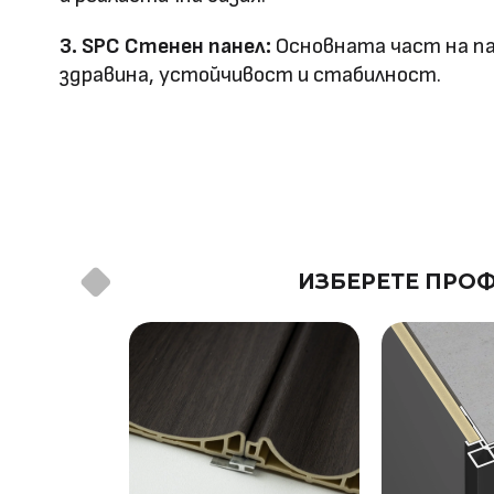
Оценка за
3. SPC Стенен панел:
Основната част на па
E0
здравина, устойчивост и стабилност.
ефективност
Клас на горимост
B1
Предимства
водоустойчив & огъвае
Метод на
Фрезовано снаждане / с
ИЗБЕРЕТЕ ПРОФ
профил
снаждане