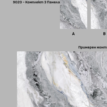
9020 - Комплект 3 Панела
A
B
Примерен монт