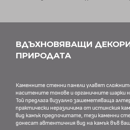
ВДЪХНОВЯВАЩИ ДЕКОРИ
ПРИРОДАТА
Каменните стенни панели улавят сложнит
наситените тонове и органичните шарки н
Той предлага визуално зашеметяваща алте
практически неразличима от истинския камъ
вид камък предпочитате, тези каменни ст
донесат автентичния вид на камък във в