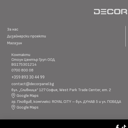
За нас
Дизайнерски проекти
Магазин
Контакти
Стоун Център Груп ООД
BG175301214
0700 800 08
+359 893 30 44 99
contact@decorpanel.bg
бул. „Сливница“ 127 София, West Park Trade Center, ет. 2
Google Maps
гр. Пловдив, комплекс: ROYAL CITY – бул. ДУНАВ 5 и ул. ПОБЕДА
Google Maps