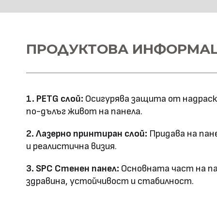
Материал \\
ПРОДУКТОВА ИНФОРМА
SPC+PETG
напречно сечение
Ширина: 1100
Размер (мм)
Дължина: 2800
1. PETG слой:
Осигурява защита от надраскв
Дебелина: 5
по-дълъг живот на панела.
Повърхностна
Лазерно принтиране
2. Лазерно принтиран слой:
Придава на пан
технология
и реалистична визия.
Оценка за
3. SPC Стенен панел:
Основната част на па
E0
здравина, устойчивост и стабилност.
ефективност
Клас на горимост
B1