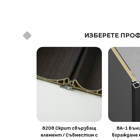
Предимства
водоустойчив & огъвае
Метод на
Фрезовано снаждане / с
ИЗБЕРЕТЕ ПРОФ
профил
снаждане
8208 Скрит свързващ
8A-1 Вън
елемент / Съвместим с
вграждане 