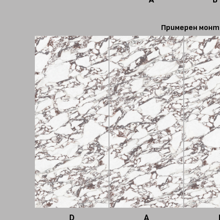
Примерен монт
D
A