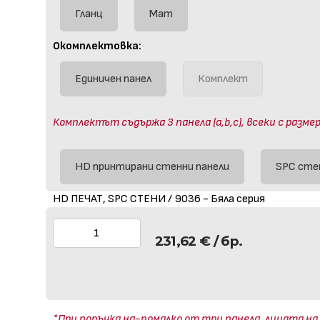
Гланц
Мат
Окомплектовка:
Единичен панел
Комплект
Комплектът съдържа 3 панела (a,b,c), всеки с размер
HD принтирани стенни панели
SPC сте
HD ПЕЧАТ, SPC СТЕНИ / 9036 - Бяла серия
231,62
€
/ бр.
*При поръчка на-помалко от три панела, лицата на