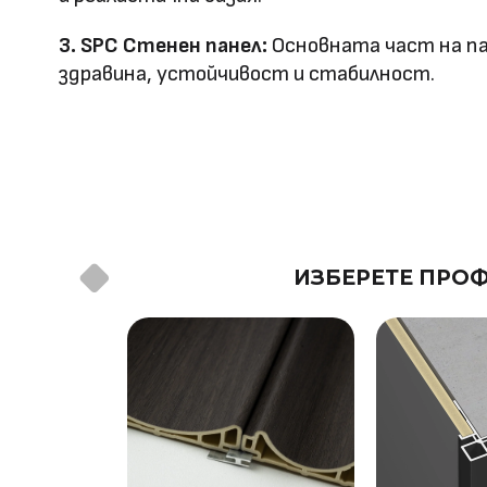
Оценка за
3. SPC Стенен панел:
Основната част на па
E0
здравина, устойчивост и стабилност.
ефективност
Клас на горимост
B1
Предимства
водоустойчив & огъвае
Метод на
Фрезовано снаждане / с
ИЗБЕРЕТЕ ПРОФ
профил
снаждане