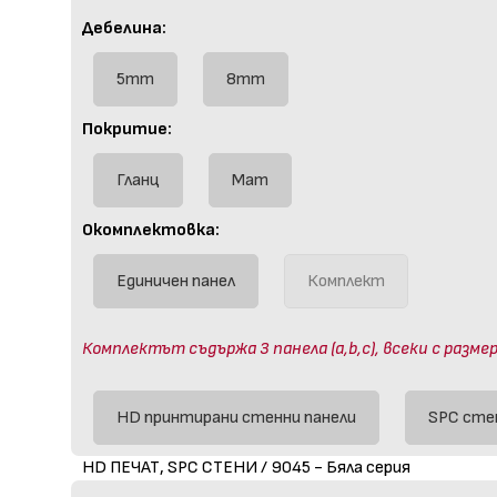
Дебелина:
5mm
8mm
Покритие:
Гланц
Мат
Окомплектовка:
Единичен панел
Комплект
Комплектът съдържа 3 панела (a,b,c), всеки с размер
HD принтирани стенни панели
SPC сте
HD ПЕЧАТ, SPC СТЕНИ / 9045 - Бяла серия