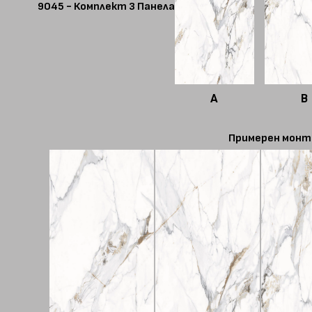
9045 - Комплект 3 Панела
A
B
Примерен монт