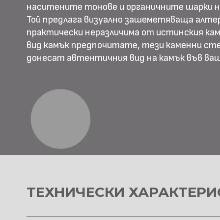
наситените тонове и органичните шарки н
Той предлага визуално зашеметяваща алте
практически неразличима от истинския камъ
вид камък предпочитате, тези каменни ст
донесат автентичния вид на камък във в
ТЕХНИЧЕСКИ ХАРАКТЕРИ