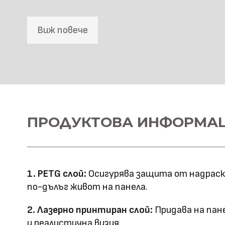
Виж повече
SPC Стенна основа
Материал \\
ПРОДУКТОВА ИНФОРМА
SPC+PETG
напречно сечение
Ширина: 1100
Размер (мм)
Дължина: 2800
1. PETG слой:
Осигурява защита от надраскв
Дебелина: 5
по-дълъг живот на панела.
Повърхностна
Лазерно принтиране
2. Лазерно принтиран слой:
Придава на пан
технология
и реалистична визия.