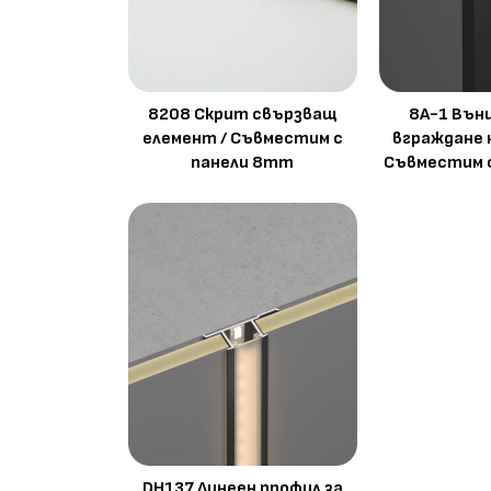
8208 Скрит свързващ
8A-1 Вън
елемент / Съвместим с
вграждане 
панели 8mm
Съвместим 
DH137 Линеен профил за