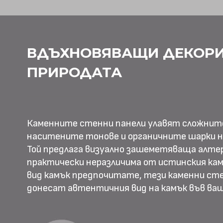
ВДЪХНОВЯВАЩИ ДЕКОРИ
ПРИРОДАТА
Каменните стенни панели улавят сложнит
наситените тонове и органичните шарки н
Той предлага визуално зашеметяваща алте
практически неразличима от истинския камъ
вид камък предпочитате, тези каменни ст
донесат автентичния вид на камък във в