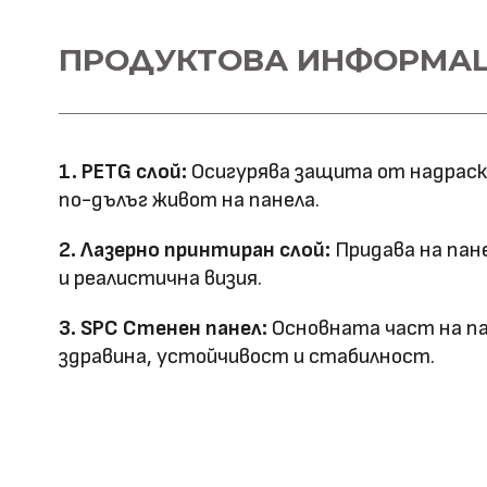
Материал \\
ПРОДУКТОВА ИНФОРМА
SPC+PETG
напречно сечение
Ширина: 1100
Размер (мм)
Дължина: 2800
1. PETG слой:
Осигурява защита от надраскв
Дебелина: 5
по-дълъг живот на панела.
Повърхностна
Лазерно принтиране
2. Лазерно принтиран слой:
Придава на пан
технология
и реалистична визия.
Оценка за
3. SPC Стенен панел:
Основната част на па
E0
здравина, устойчивост и стабилност.
ефективност
Клас на горимост
B1
Предимства
водоустойчив & огъвае