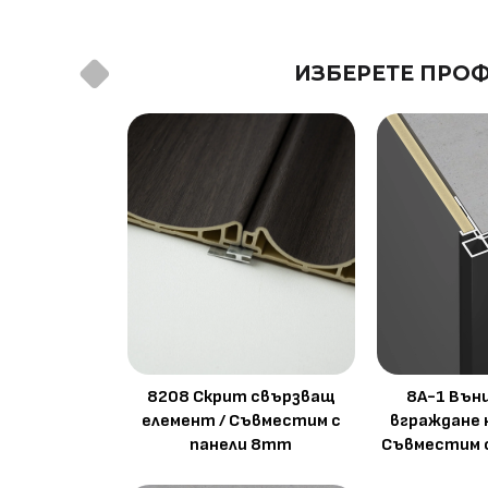
Метод на
Фрезовано снаждане / с
ИЗБЕРЕТЕ ПРОФ
профил
снаждане
8208 Скрит свързващ
8A-1 Вън
елемент / Съвместим с
вграждане 
панели 8mm
Съвместим 