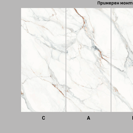
Примерен монт
C
A