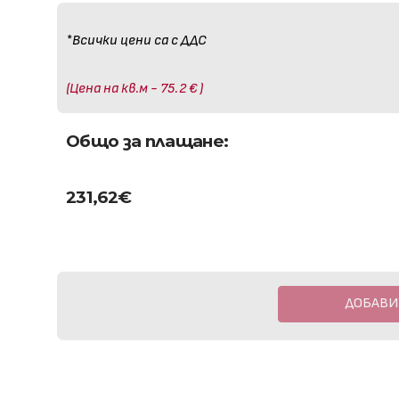
*Всички цени са с ДДС
(Цена на кв.м - 75.2 € )
Общо за плащане:
231,62
€
ДОБАВИ