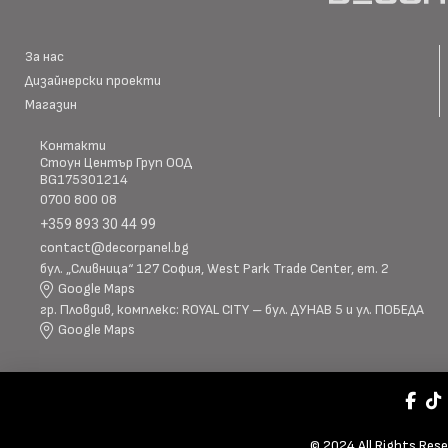
За нас
Дизайнерски проекти
Магазин
Контакти
Стоун Център Груп ООД
BG175301214
0700 800 08
+359 893 30 44 99
contact@decorpanel.bg
бул. „Сливница“ 127 София, West Park Trade Center, ет. 2
Google Maps
гр. Пловдив, комплекс: ROYAL CITY – бул. ДУНАВ 5 и ул. ПОБЕДА
Google Maps
© 2024 All Rights Res