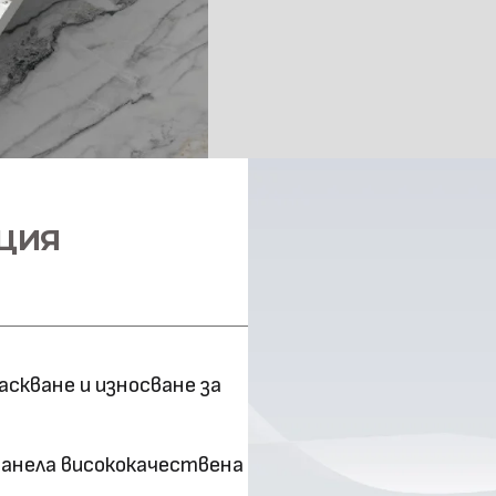
Повърхностна
технология
Оценка за
ефективност
Клас на горимост
ЦИЯ
Предимства
Метод на
снаждане
скване и износване за
панела висококачествена