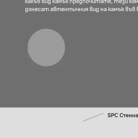
какъв вид камък предпочитате, тези ка
донесат автентичния вид на камък във