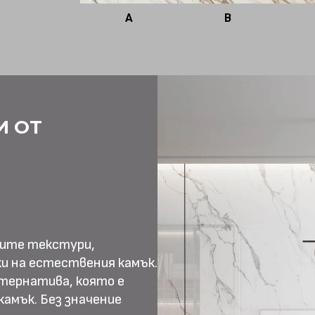
A
B
И ОТ
ните текстури,
и на естествения камък.
тернатива, която е
амък. Без значение