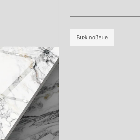
Виж повече
Материал \\
напречно сечение
Размер (мм)