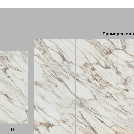
Примерен мон
D