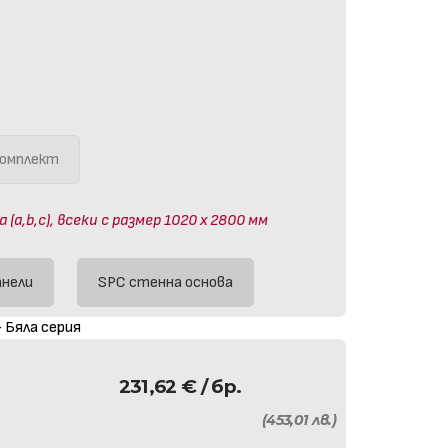
омплект
a,b,c), всеки с размер 1020 х 2800 мм
анели
SPC стенна основа
 Бяла серия
231,62
€
/ бр.
(453,01 лв.)