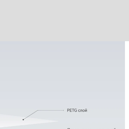
Лазерно принтиране
E0
B1
водоустойчив & огъваем
Фрезовано снаждане / свързване с метален
профил