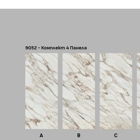
9052 - Комплект 4 Панела
A
B
C