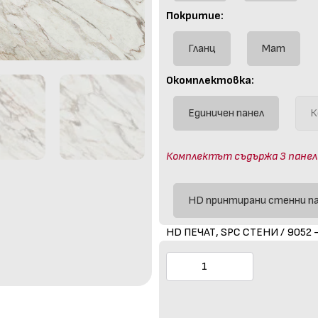
Покритие:
Гланц
Мат
Окомплектовка:
Единичен панел
К
Комплектът съдържа 3 панела (
HD принтирани стенни п
HD ПЕЧАТ, SPC СТЕНИ / 9052 -