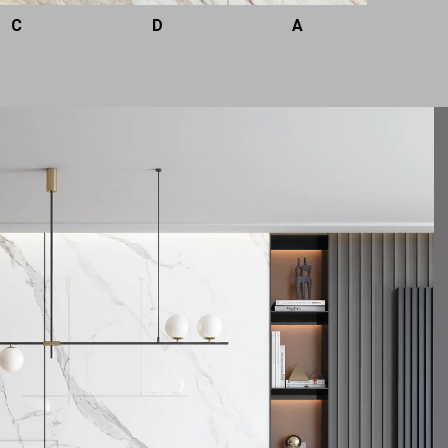
C
D
A