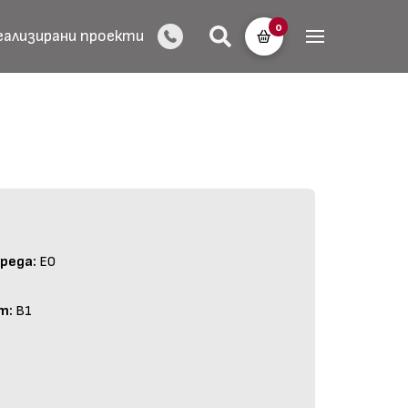
0
еализирани проекти
реда:
E0
т:
B1