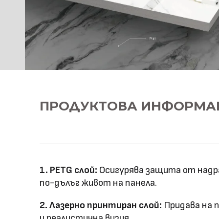
ПРОДУКТОВА ИНФОРМА
1. PETG слой:
Осигурява защита от надра
по-дълъг живот на панела.
2. Лазерно принтиран слой:
Придава на 
и реалистична визия.