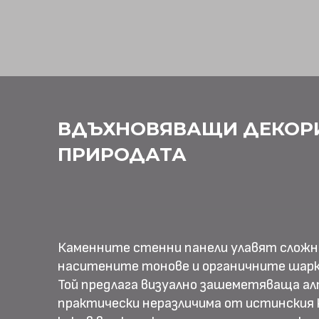
ВДЪХНОВЯВАЩИ ДЕКОР
ПРИРОДАТА
Каменните стенни панели улавят слож
наситените тонове и органичните шарк
Той предлага визуално зашеметяваща ал
практически неразличима от истинския к