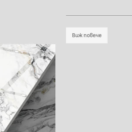
Виж повече
Материал \\
напречно сечение
Размер (мм)