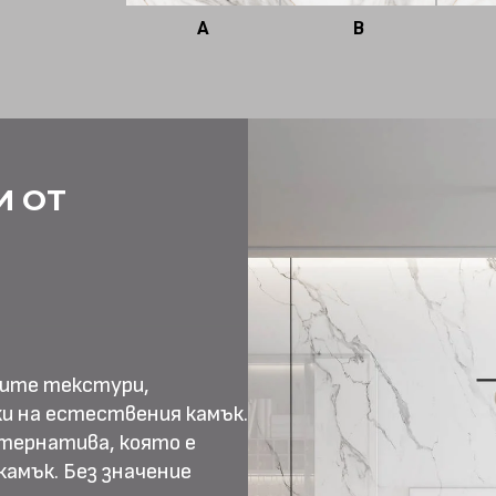
A
B
И ОТ
ните текстури,
и на естествения камък.
тернатива, която е
амък. Без значение