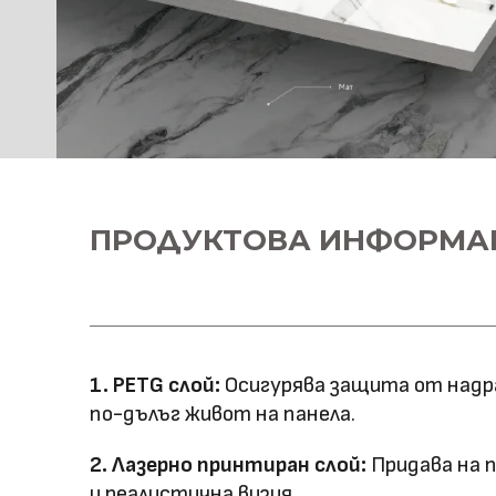
ПРОДУКТОВА ИНФОРМА
1. PETG слой:
Осигурява защита от надра
по-дълъг живот на панела.
2. Лазерно принтиран слой:
Придава на 
и реалистична визия.