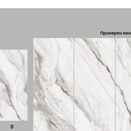
Примерен мон
D