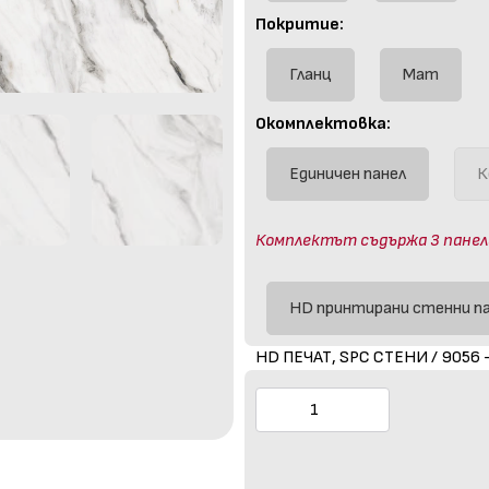
Покритие:
Гланц
Мат
Окомплектовка:
Единичен панел
К
Комплектът съдържа 3 панела (
HD принтирани стенни п
HD ПЕЧАТ, SPC СТЕНИ / 9056 -