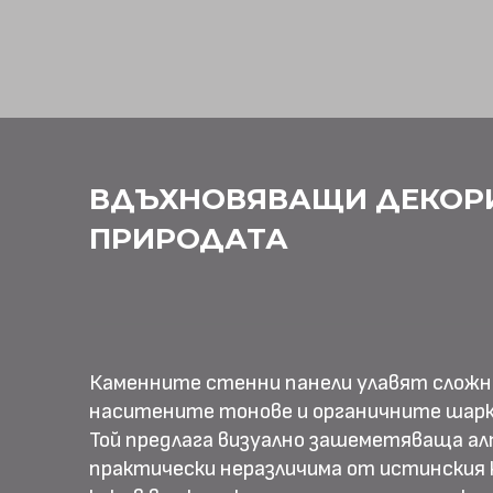
ВДЪХНОВЯВАЩИ ДЕКОР
ПРИРОДАТА
Каменните стенни панели улавят слож
наситените тонове и органичните шарк
Той предлага визуално зашеметяваща ал
практически неразличима от истинския к