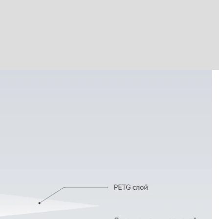
Лазерно принтиране
E0
B1
водоустойчив & огъваем
Фрезовано снаждане / свързване с метален
профил