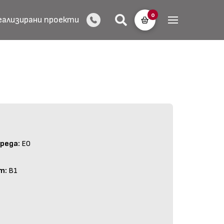
0
еализирани проекти
реда:
E0
т:
B1