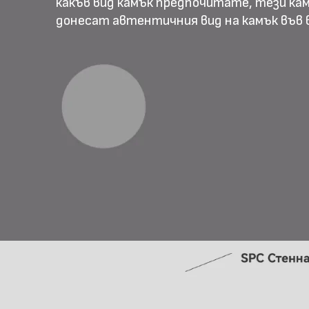
какъв вид камък предпочитате, тези ка
донесат автентичния вид на камък във