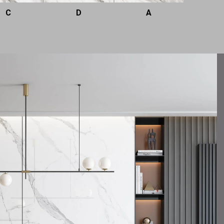
C
D
A