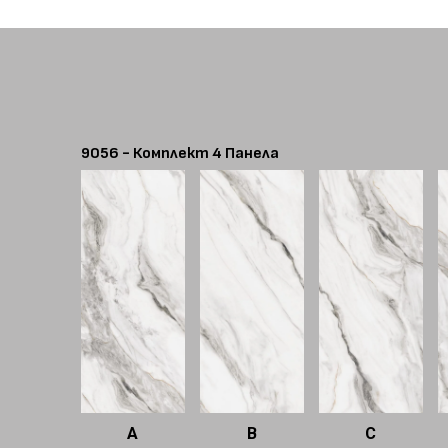
9056 - Комплект 4 Панела
A
B
C