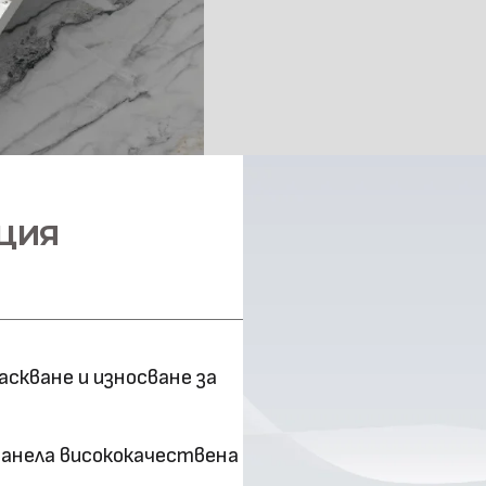
Повърхностна
технология
Оценка за
ефективност
Клас на горимост
ЦИЯ
Предимства
Метод на
снаждане
скване и износване за
панела висококачествена