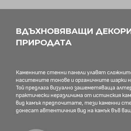
ВДЪХНОВЯВАЩИ ДЕКОРИ
ПРИРОДАТА
Каменните стенни панели улавят сложнит
наситените тонове и органичните шарки н
Той предлага визуално зашеметяваща алте
практически неразличима от истинския камъ
вид камък предпочитате, тези каменни ст
донесат автентичния вид на камък във в