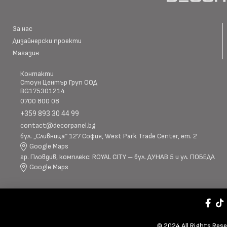
За нас
Дизайнерски проекти
Магазин
Контакти
Стоун Център Груп ООД
BG175301214
0700 800 08
+359 893 30 44 99
contact@decorpanel.bg
бул. „Сливница“ 127 София, West Park Trade Center, ет. 2
Google Maps
гр. Пловдив, комплекс: ROYAL CITY – бул. ДУНАВ 5 и ул. ПОБЕДА
Google Maps
© 2024 All Rights Res