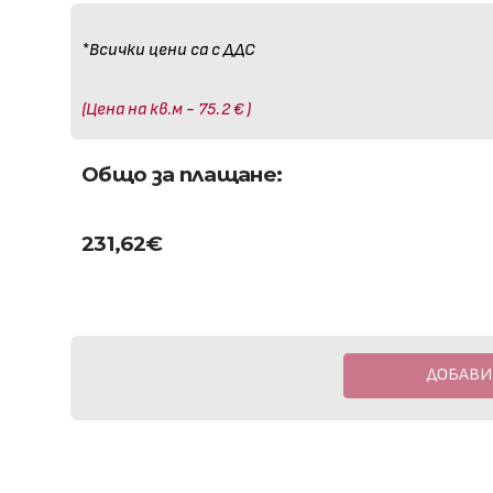
*Всички цени са с ДДС
(Цена на кв.м - 75.2 € )
Общо за плащане:
231,62
€
ДОБАВИ