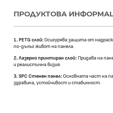
Материал \\
ПРОДУКТОВА ИНФОРМА
SPC+PETG
напречно сечение
Ширина: 1100
Размер (мм)
Дължина: 2800
1. PETG слой:
Осигурява защита от надраскв
Дебелина: 5
по-дълъг живот на панела.
Повърхностна
Лазерно принтиране
2. Лазерно принтиран слой:
Придава на пан
технология
и реалистична визия.
Оценка за
3. SPC Стенен панел:
Основната част на па
E0
здравина, устойчивост и стабилност.
ефективност
Клас на горимост
B1
Предимства
водоустойчив & огъвае