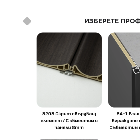
Метод на
Фрезовано снаждане / с
ИЗБЕРЕТЕ ПРОФ
профил
снаждане
8208 Скрит свързващ
8A-1 Вън
елемент / Съвместим с
вграждане 
панели 8mm
Съвместим 