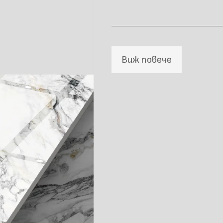
Виж повече
Материал \\
напречно сечение
Размер (мм)