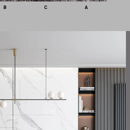
B
C
A