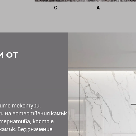
C
A
И ОТ
ните текстури,
и на естествения камък.
тернатива, която е
амък. Без значение