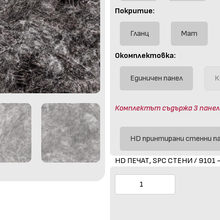
Покритие:
Гланц
Мат
Окомплектовка:
Единичен панел
К
Комплектът съдържа 3 панела (
HD принтирани стенни п
HD ПЕЧАТ, SPC СТЕНИ / 9101 -