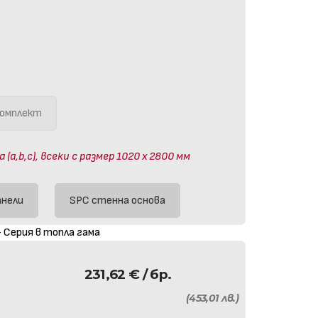
омплект
a,b,c), всеки с размер 1020 х 2800 мм
анели
SPC стенна основа
 Серия в топла гама
231,62
€
/ бр.
(453,01 лв.)