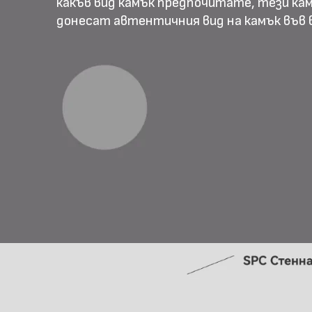
какъв вид камък предпочитате, тези ка
донесат автентичния вид на камък във