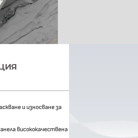
Повърхностна
технология
Оценка за
ефективност
Клас на горимост
ЦИЯ
Предимства
Метод на
снаждане
скване и износване за
панела висококачествена