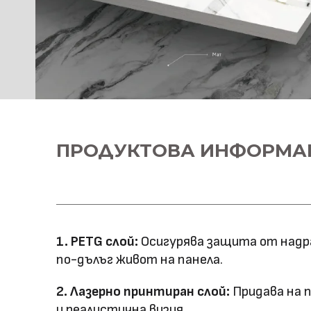
ПРОДУКТОВА ИНФОРМА
1. PETG слой:
Осигурява защита от надра
по-дълъг живот на панела.
2. Лазерно принтиран слой:
Придава на 
и реалистична визия.