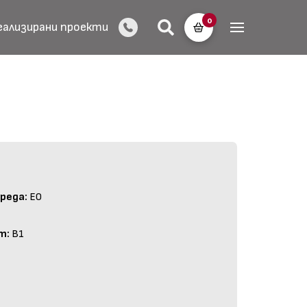
0
еализирани проекти
реда:
E0
т:
B1