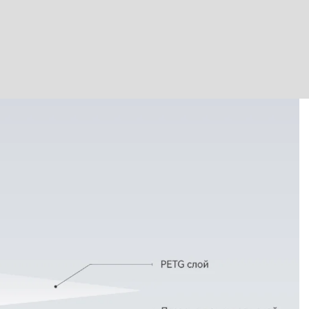
Лазерно принтиране
E0
B1
водоустойчив & огъваем
Фрезовано снаждане / свързване с метален
профил