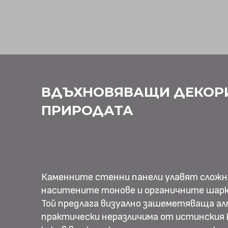
ВДЪХНОВЯВАЩИ ДЕКОР
ПРИРОДАТА
Каменните стенни панели улавят слож
наситените тонове и органичните шарк
Той предлага визуално зашеметяваща ал
практически неразличима от истинския к