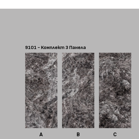
9101 - Комплект 3 Панела
A
B
C