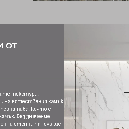
И ОТ
ните текстури,
и на естествения камък.
тернатива, която е
амък. Без значение
менни стенни панели ще