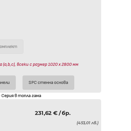
омплект
a,b,c), всеки с размер 1020 х 2800 мм
анели
SPC стенна основа
 Серия в топла гама
231,62
€
/ бр.
(453,01 лв.)