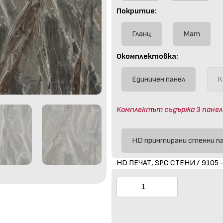
Покритие:
Гланц
Мат
Окомплектовка:
Единичен панел
К
Комплектът съдържа 3 панела (
HD принтирани стенни п
HD ПЕЧАТ, SPC СТЕНИ / 9105 -