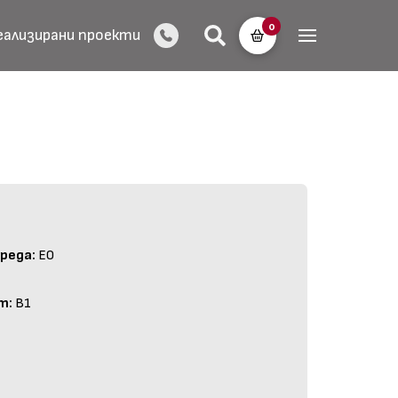
0
еализирани проекти
реда:
E0
т:
B1