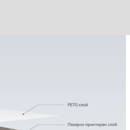
Лазерно принтиране
E0
B1
водоустойчив & огъваем
Фрезовано снаждане / свързване с метален
профил