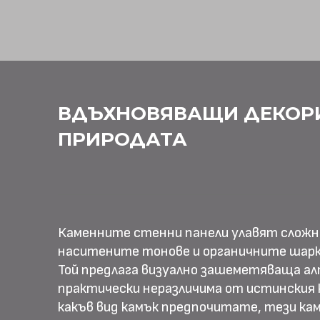
ВДЪХНОВЯВАЩИ ДЕКОР
ПРИРОДАТА
Каменните стенни панели улавят слож
наситените тонове и органичните шарк
Той предлага визуално зашеметяваща ал
практически неразличима от истинския к
какъв вид камък предпочитате, тези ка