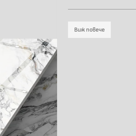
Виж повече
Материал \\
напречно сечение
Размер (мм)
Повърхностна