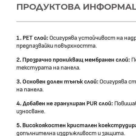
Материал \\
ПРОДУКТОВА ИНФОРМА
WPC+PETG
напречно сечение
Ширина: 1100
Размер (мм)
Дължина: 2800
1. PET слой:
Осигурява устойчивост на надр
Дебелина: 5/8
предпазвайки повърхността.
Повърхностна
Полирана PETG
2. Прозрачно проникващ мембранен слой:
По
Матова PETG
технология
текстурата на панела.
Оценка за
3. Основен долен тънък слой:
Осигурява ст
E0
на панела.
ефективност
4. Добавен не гранулиран PUR слой:
Повишав
Клас на горимост
B1
износване.
Предимства
5. Високоякостен кристален коекструдира
водоустойчив & огъвае
допълнителна издръжливост и защита.