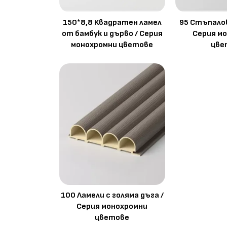
150*8,8 Квадратен ламел
95 Стъпалов
от бамбук и дърво / Серия
Серия м
монохромни цветове
цве
100 Ламели с голяма дъга /
Серия монохромни
цветове