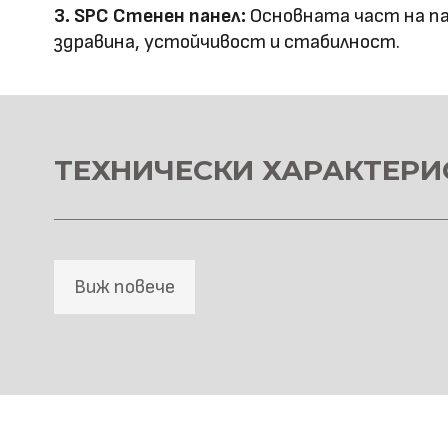
Оценка за
3. SPC Стенен панел:
Основната част на па
E0
здравина, устойчивост и стабилност.
ефективност
Клас на горимост
B1
Предимства
водоустойчив & огъвае
ТЕХНИЧЕСКИ ХАРАКТЕРИ
Метод на
Фрезовано снаждане / с
профил
снаждане
Виж повече
HD Принтирани Стенни 