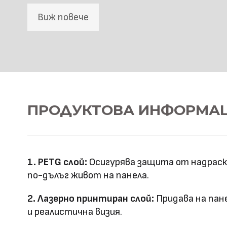
Виж повече
SPC Стенна основа
Материал \\
ПРОДУКТОВА ИНФОРМА
SPC+PETG
напречно сечение
Ширина: 1100
Размер (мм)
Дължина: 2800
1. PETG слой:
Осигурява защита от надраскв
Дебелина: 5
по-дълъг живот на панела.
Повърхностна
Лазерно принтиране
2. Лазерно принтиран слой:
Придава на пан
технология
и реалистична визия.