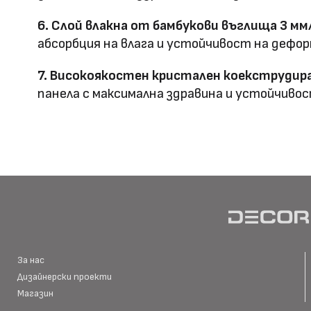
Метод на
Фрезовано снаждане / с
6. Слой влакна от бамбукови въглища 3 мм
профил
снаждане
абсорбция на влага и устойчивост на дефор
7. Високоякостен кристален коекструдира
панела с максимална здравина и устойчивос
HD Принтирани Стенни
размер
Материал \\
WPC+PETG
напречно сечение
Ширина: Индивидуална ш
Размер (мм)
Дължина: Индивидуална 
Дебелина: 5/8
За нас
Дизайнерски проекти
Повърхностна
Магазин
Полирана PETG
Матова PETG