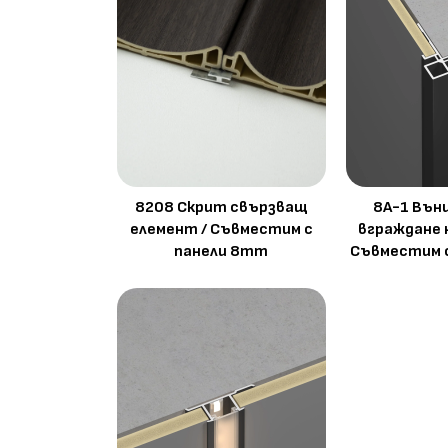
8208 Скрит свързващ
8A-1 Вън
елемент / Съвместим с
вграждане 
панели 8mm
Съвместим 