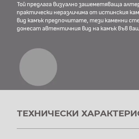
Той предлага визуално зашеметяваща алте
практически неразличима от истинския камъ
вид камък предпочитате, тези каменни ст
донесат автентичния вид на камък във в
ТЕХНИЧЕСКИ ХАРАКТЕРИ