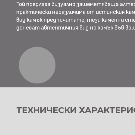
Той предлага визуално зашеметяваща алте
практически неразличима от истинския камъ
вид камък предпочитате, тези каменни ст
донесат автентичния вид на камък във в
ТЕХНИЧЕСКИ ХАРАКТЕРИ