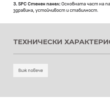
Оценка за
3. SPC Стенен панел:
Основната част на па
E0
здравина, устойчивост и стабилност.
ефективност
Клас на горимост
B1
Предимства
водоустойчив & огъвае
ТЕХНИЧЕСКИ ХАРАКТЕРИ
Метод на
Фрезовано снаждане / с
профил
снаждане
Виж повече
HD Принтирани Стенни 