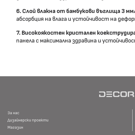
Метод на
Фрезовано снаждане / с
6. Слой влакна от бамбукови въглища 3 мм
профил
снаждане
абсорбция на влага и устойчивост на дефор
7. Високоякостен кристален коекструдира
панела с максимална здравина и устойчивос
HD Принтирани Стенни
размер
Материал \\
WPC+PETG
напречно сечение
Ширина: Индивидуална ш
Размер (мм)
Дължина: Индивидуална 
Дебелина: 5/8
За нас
Дизайнерски проекти
Повърхностна
Магазин
Полирана PETG
Матова PETG