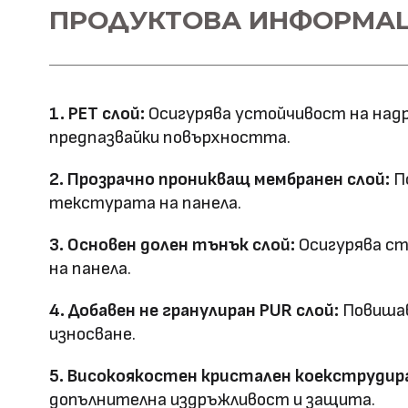
Материал \\
ПРОДУКТОВА ИНФОРМА
WPC+PETG
напречно сечение
Ширина: 1100
Размер (мм)
Дължина: 2800
1. PET слой:
Осигурява устойчивост на надр
Дебелина: 5/8
предпазвайки повърхността.
Повърхностна
Полирана PETG
2. Прозрачно проникващ мембранен слой:
По
Матова PETG
технология
текстурата на панела.
Оценка за
3. Основен долен тънък слой:
Осигурява ст
E0
на панела.
ефективност
4. Добавен не гранулиран PUR слой:
Повишав
Клас на горимост
B1
износване.
Предимства
5. Високоякостен кристален коекструдира
водоустойчив & огъвае
допълнителна издръжливост и защита.