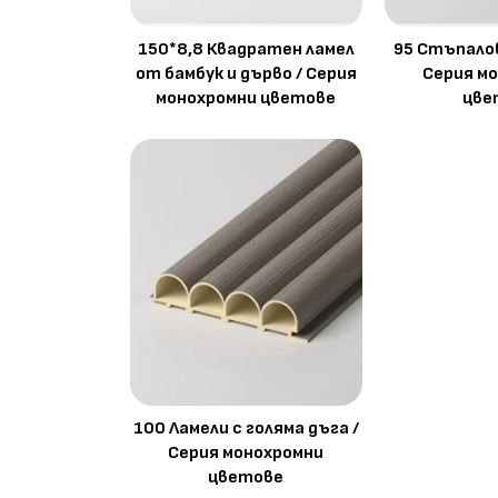
150*8,8 Квадратен ламел
95 Стъпалов
от бамбук и дърво / Серия
Серия м
монохромни цветове
цве
100 Ламели с голяма дъга /
Серия монохромни
цветове