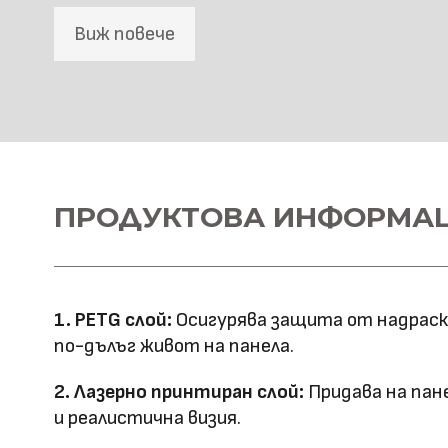
Виж повече
SPC Стенна основа
Материал \\
ПРОДУКТОВА ИНФОРМА
SPC+PETG
напречно сечение
Ширина: 1100
Размер (мм)
Дължина: 2800
1. PETG слой:
Осигурява защита от надраскв
Дебелина: 5
по-дълъг живот на панела.
Повърхностна
Лазерно принтиране
2. Лазерно принтиран слой:
Придава на пан
технология
и реалистична визия.