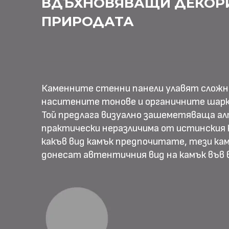
ВДЪХНОВЯВАЩИ ДЕКОР
ПРИРОДАТА
Каменните стенни панели улавят слож
наситените тонове и органичните шарк
Той предлага визуално зашеметяваща ал
практически неразличима от истинския к
какъв вид камък предпочитате, тези ка
донесат автентичния вид на камък във