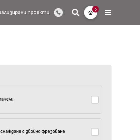
0
еализирани проекти
панели
 снаждане с двойно фрезоване