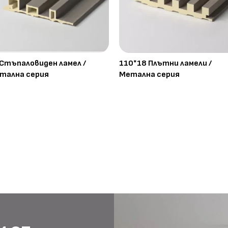
 Стъпаловиден ламел /
110*18 Плътни ламели /
тална серия
Метална серия