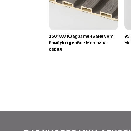
150*8,8 Квадратен ламел от
95
бамбук и дърво / Метална
Ме
серия