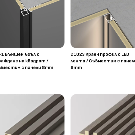
-1 Външен ъгъл с
D1023 Краен профил с LED
раждане на квадрат /
лента / Съвместим с панел
вместим с панели 8mm
8mm