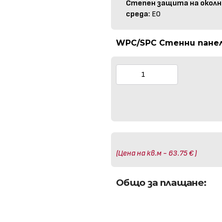
Степен защита на околн
среда:
E0
WPC/SPC Стенни панели
(Цена на кв.м - 63.75 € )
Общо за плащане: