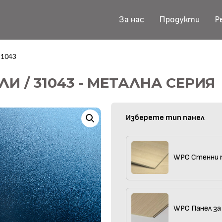
За нас
Продукти
Р
31043
И / 31043 - МЕТАЛНА СЕРИЯ
Изберете тип панел
WPC Стенни 
WPC Панел за