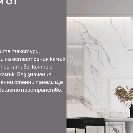
И ОТ
ните текстури,
и на естествения камък.
тернатива, която е
амък. Без значение
менни стенни панели ще
 вашето пространство.