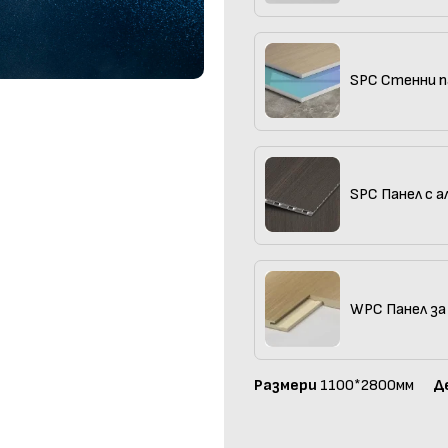
SPC Стенни п
SPC Панел с а
WPC Панел за
Размери
1100*2800мм
Д