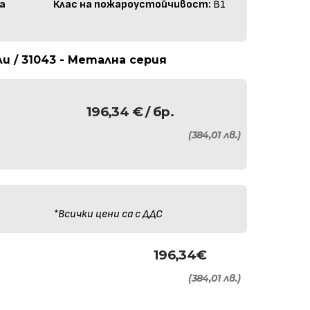
а
Клас на пожароустойчивост:
B1
 / 31043 - Метална серия
196,34
€
/ бр.
(384,01 лв.)
*Всички цени са с ДДС
196,34
€
(384,01 лв.)