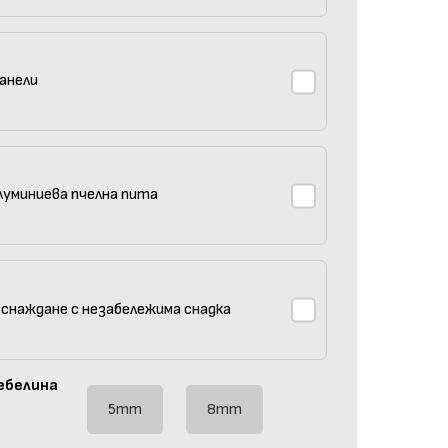
анели
луминиева пчелна пита
 снаждане с незабележима снадка
ебелина
5mm
8mm