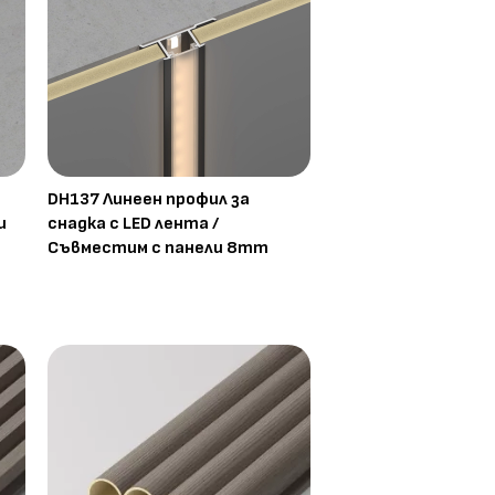
DH137 Линеен профил за
и
снадка с LED лента /
Съвместим с панели 8mm