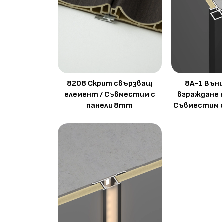
8208 Скрит свързващ
8A-1 Вън
елемент / Съвместим с
вграждане 
панели 8mm
Съвместим 