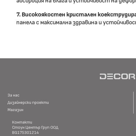
абсорбция на влага и устойчивост на дефор
7. Високоякостен кристален коекструдира
панела с максимална здравина и устойчивос
HD Принтирани Стенни
размер
Материал \\
WPC+PETG
напречно сечение
Ширина: Индивидуална ш
Размер (мм)
Дължина: Индивидуална 
Дебелина: 5/8
За нас
Дизайнерски проекти
Повърхностна
Магазин
Полирана PETG
Матова PETG
технология
Контакти
Стоун Център Груп ООД
BG175301214