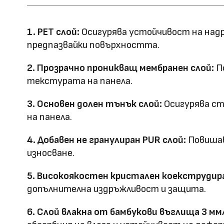
Ширина: 1100
Размер (мм)
Дължина: 2800
1. PET слой:
Осигурява устойчивост на надр
Дебелина: 5/8
предпазвайки повърхността.
Повърхностна
Полирана PETG
2. Прозрачно проникващ мембранен слой:
По
Матова PETG
технология
текстурата на панела.
Оценка за
3. Основен долен тънък слой:
Осигурява ст
E0
на панела.
ефективност
4. Добавен не гранулиран PUR слой:
Повишав
Клас на горимост
B1
износване.
Предимства
5. Високоякостен кристален коекструдира
водоустойчив & огъвае
допълнителна издръжливост и защита.
Метод на
Фрезовано снаждане / с
6. Слой влакна от бамбукови въглища 3 мм
профил
снаждане