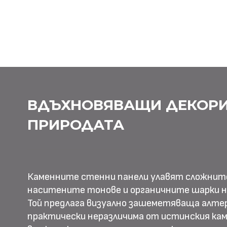
ВДЪХНОВЯВАЩИ ДЕКОРИ
ПРИРОДАТА
Каменните стенни панели улавят сложнит
наситените тонове и органичните шарки н
Той предлага визуално зашеметяваща алте
практически неразличима от истинския камъ