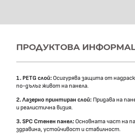
SPC Стенна основа
Материал \\
ПРОДУКТОВА ИНФОРМА
SPC+PETG
напречно сечение
Ширина: 1100
Размер (мм)
Дължина: 2800
1. PETG слой:
Осигурява защита от надраскв
Дебелина: 5
по-дълъг живот на панела.
Повърхностна
Лазерно принтиране
2. Лазерно принтиран слой:
Придава на пан
технология
и реалистична визия.
Оценка за
3. SPC Стенен панел:
Основната част на па
E0
здравина, устойчивост и стабилност.
ефективност