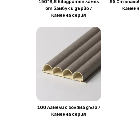
150*8,8 Квадратен ламел
95 Стъпалов
от бамбук и дърво /
Каменн
Каменна серия
100 Ламели с голяма дъга /
Каменна серия