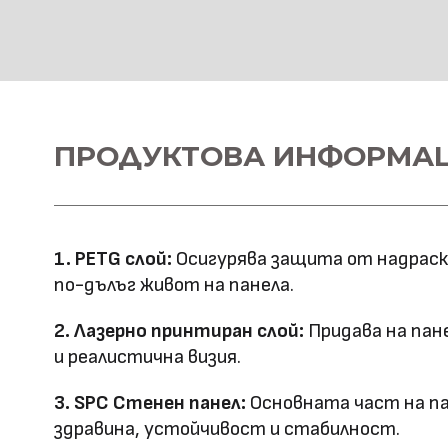
SPC Стенна основа
Материал \\
ПРОДУКТОВА ИНФОРМА
SPC+PETG
напречно сечение
Ширина: 1100
Размер (мм)
Дължина: 2800
1. PETG слой:
Осигурява защита от надраскв
Дебелина: 5
по-дълъг живот на панела.
Повърхностна
Лазерно принтиране
2. Лазерно принтиран слой:
Придава на пан
технология
и реалистична визия.
Оценка за
3. SPC Стенен панел:
Основната част на па
E0
здравина, устойчивост и стабилност.
ефективност