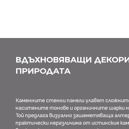
ВДЪХНОВЯВАЩИ ДЕКОРИ
ПРИРОДАТА
Каменните стенни панели улавят сложнит
наситените тонове и органичните шарки н
Той предлага визуално зашеметяваща алте
практически неразличима от истинския камъ