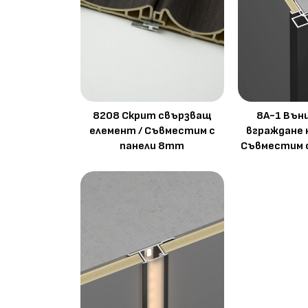
8208 Скрит свързващ
8A-1 Вън
елемент / Съвместим с
вграждане 
панели 8mm
Съвместим 