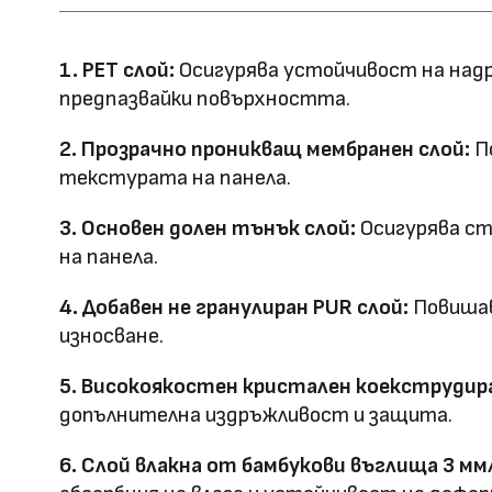
Ширина: 1100
Размер (мм)
Дължина: 2800
1. PET слой:
Осигурява устойчивост на надр
Дебелина: 5/8
предпазвайки повърхността.
Повърхностна
Полирана PETG
2. Прозрачно проникващ мембранен слой:
По
Матова PETG
технология
текстурата на панела.
Оценка за
3. Основен долен тънък слой:
Осигурява ст
E0
на панела.
ефективност
4. Добавен не гранулиран PUR слой:
Повишав
Клас на горимост
B1
износване.
Предимства
5. Високоякостен кристален коекструдира
водоустойчив & огъвае
допълнителна издръжливост и защита.
Метод на
Фрезовано снаждане / с
6. Слой влакна от бамбукови въглища 3 мм
профил
снаждане