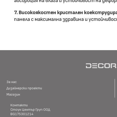
абсорбция на влага и устойчивост на дефор
7. Високоякостен кристален коекструдира
панела с максимална здравина и устойчивос
HD Принтирани Стенни
размер
Материал \\
WPC+PETG
напречно сечение
Ширина: Индивидуална ш
Размер (мм)
Дължина: Индивидуална 
Дебелина: 5/8
За нас
Дизайнерски проекти
Повърхностна
Магазин
Полирана PETG
Матова PETG
технология
Контакти
Стоун Център Груп ООД
BG175301214