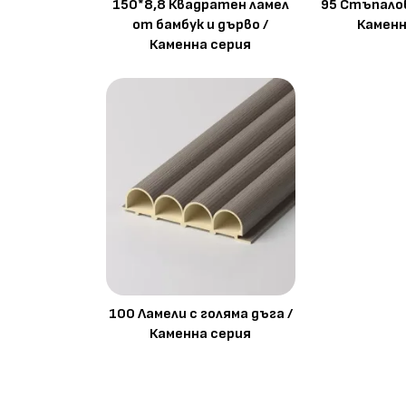
150*8,8 Квадратен ламел
95 Стъпалов
от бамбук и дърво /
Каменн
Каменна серия
100 Ламели с голяма дъга /
Каменна серия