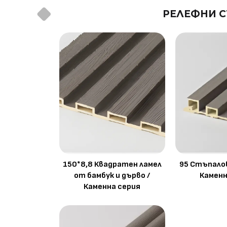
РЕЛЕФНИ С
150*8,8 Квадратен ламел
95 Стъпалов
от бамбук и дърво /
Каменн
Каменна серия