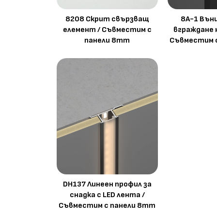
8208 Скрит свързващ
8A-1 Вън
елемент / Съвместим с
вграждане 
панели 8mm
Съвместим 
DH137 Линеен профил за
снадка с LED лента /
Съвместим с панели 8mm