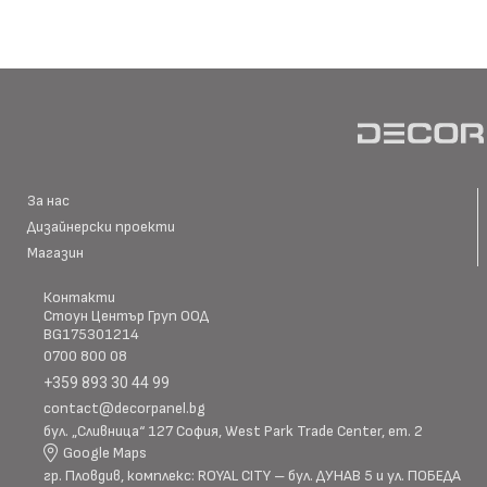
Материал \\
WPC+PETG
напречно сечение
Ширина: Индивидуална ш
Размер (мм)
Дължина: Индивидуална 
Дебелина: 5/8
За нас
Дизайнерски проекти
Повърхностна
Магазин
Полирана PETG
Матова PETG
технология
Контакти
Стоун Център Груп ООД
BG175301214
Оценка за
0700 800 08
E0
ефективност
+359 893 30 44 99
contact@decorpanel.bg
бул. „Сливница“ 127 София, West Park Trade Center, ет. 2
Клас на горимост
B1
Google Maps
гр. Пловдив, комплекс: ROYAL CITY – бул. ДУНАВ 5 и ул. ПОБЕДА