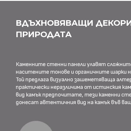
ВДЪХНОВЯВАЩИ ДЕКОРИ
ПРИРОДАТА
Каменните стенни панели улавят сложнит
наситените тонове и органичните шарки н
Той предлага визуално зашеметяваща алте
практически неразличима от истинския камъ
вид камък предпочитате, тези каменни ст
донесат автентичния вид на камък във в