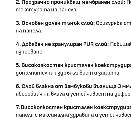
2. Прозрачно проникващ мембранен слой:
По
Матова PETG
технология
текстурата на панела.
Оценка за
3. Основен долен тънък слой:
Осигурява ст
E0
на панела.
ефективност
4. Добавен не гранулиран PUR слой:
Повишав
Клас на горимост
B1
износване.
Предимства
5. Високоякостен кристален коекструдира
водоустойчив & огъвае
допълнителна издръжливост и защита.
Метод на
Фрезовано снаждане / с
6. Слой влакна от бамбукови въглища 3 мм
профил
снаждане
абсорбция на влага и устойчивост на дефор
7. Високоякостен кристален коекструдира
панела с максимална здравина и устойчивос
HD Принтирани Стенни
размер