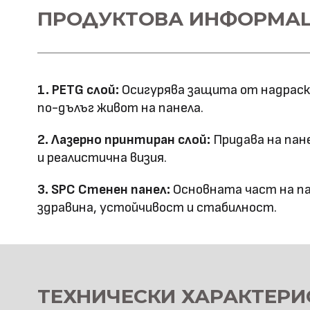
Материал \\
ПРОДУКТОВА ИНФОРМА
SPC+PETG
напречно сечение
Ширина: 1100
Размер (мм)
Дължина: 2800
1. PETG слой:
Осигурява защита от надраскв
Дебелина: 5
по-дълъг живот на панела.
Повърхностна
Лазерно принтиране
2. Лазерно принтиран слой:
Придава на пан
технология
и реалистична визия.
Оценка за
3. SPC Стенен панел:
Основната част на па
E0
здравина, устойчивост и стабилност.
ефективност
Клас на горимост
B1
Предимства
водоустойчив & огъвае
ТЕХНИЧЕСКИ ХАРАКТЕРИ