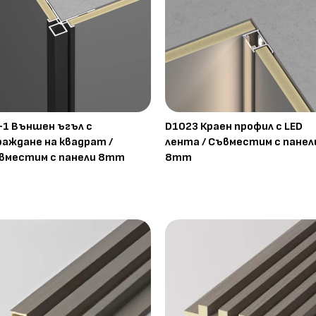
-1 Външен ъгъл с
D1023 Краен профил с LED
раждане на квадрат /
лента / Съвместим с панел
вместим с панели 8mm
8mm