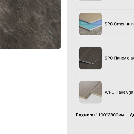
SPC Стенни п
SPC Панел с а
WPC Панел за
Размери
1100*2800мм
Д