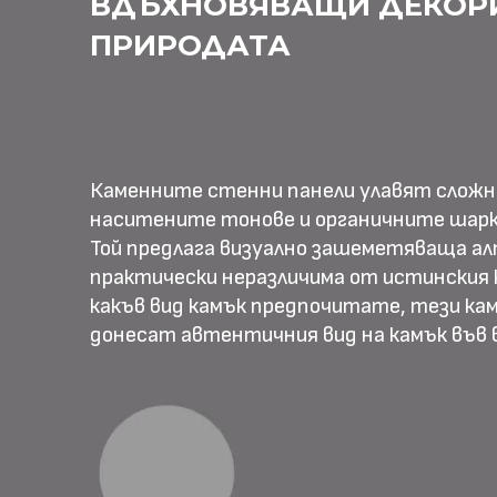
ВДЪХНОВЯВАЩИ ДЕКОР
ПРИРОДАТА
Каменните стенни панели улавят слож
наситените тонове и органичните шарк
Той предлага визуално зашеметяваща ал
практически неразличима от истинския к
какъв вид камък предпочитате, тези ка
донесат автентичния вид на камък във