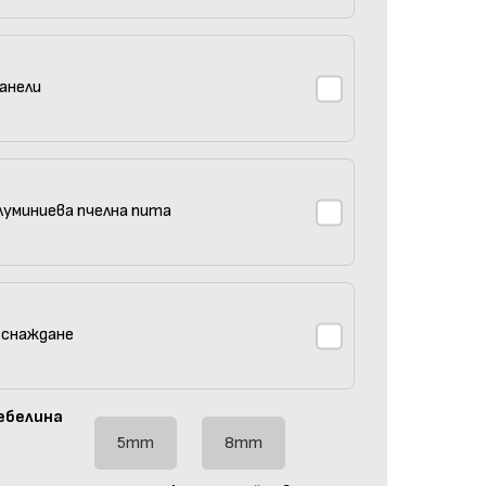
анели
луминиева пчелна пита
 снаждане
ебелина
5mm
8mm