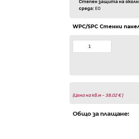
Степен защита на околн
среда:
E0
WPC/SPC Стенни панели
(Цена на кв.м - 38.02 € )
Общо за плащане: