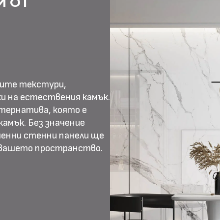
И ОТ
ните текстури,
и на естествения камък.
тернатива, която е
амък. Без значение
менни стенни панели ще
 вашето пространство.