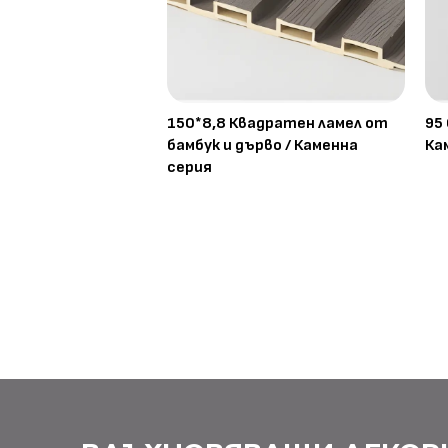
150*8,8 Квадратен ламел от
95
бамбук и дърво / Каменна
Ка
серия