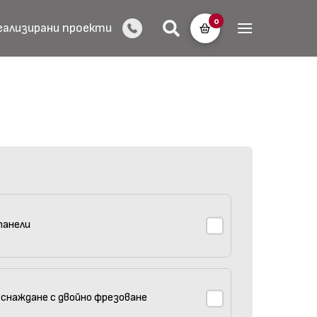
0
еализирани проекти
панели
 снаждане с двойно фрезоване