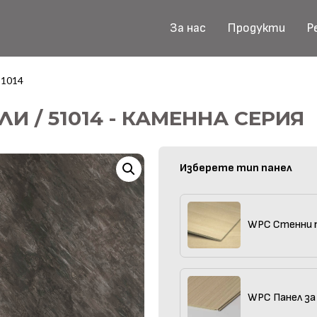
За нас
Продукти
Р
51014
И / 51014 - КАМЕННА СЕРИЯ
Изберете тип панел
WPC Стенни 
WPC Панел за