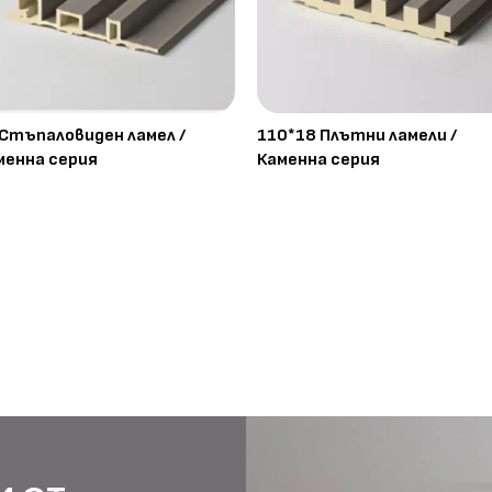
 Стъпаловиден ламел /
110*18 Плътни ламели /
менна серия
Каменна серия