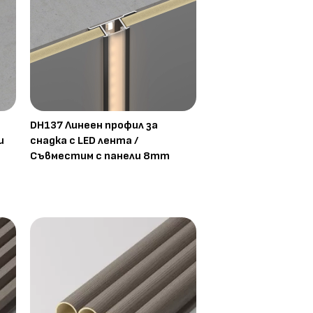
DH137 Линеен профил за
и
снадка с LED лента /
Съвместим с панели 8mm