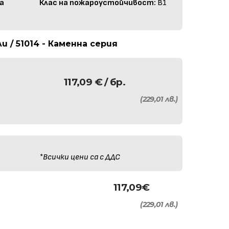
а
Клас на пожароустойчивост:
B1
 / 51014 - Каменна серия
117,09
€
/ бр.
(229,01 лв.)
*Всички цени са с ДДС
117,09
€
(229,01 лв.)