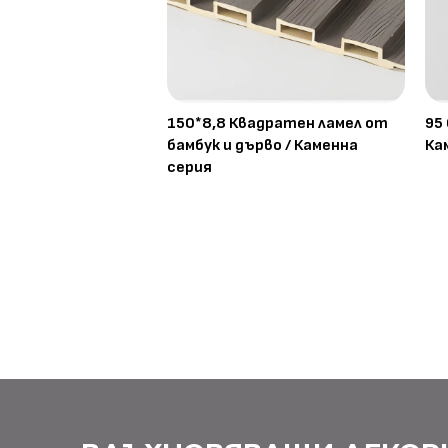
150*8,8 Квадратен ламел от
95
бамбук и дърво / Каменна
Ка
серия