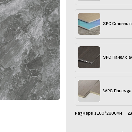
SPC Стенни п
SPC Панел с а
WPC Панел за
Размери
1100*2800мм
Д