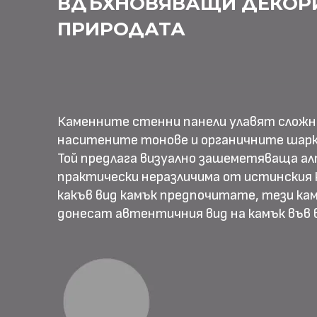
ВДЪХНОВЯВАЩИ ДЕКОР
ПРИРОДАТА
Каменните стенни панели улавят слож
наситените тонове и органичните шарк
Той предлага визуално зашеметяваща ал
практически неразличима от истинския к
какъв вид камък предпочитате, тези ка
донесат автентичния вид на камък във