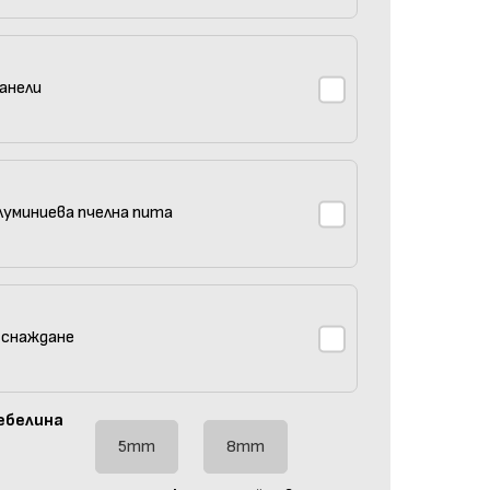
анели
луминиева пчелна пита
 снаждане
ебелина
5mm
8mm