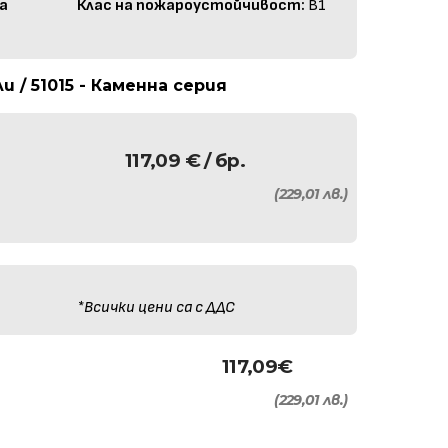
а
Клас на пожароустойчивост:
B1
 / 51015 - Каменна серия
117,09
€
/ бр.
(229,01 лв.)
*Всички цени са с ДДС
117,09
€
(229,01 лв.)