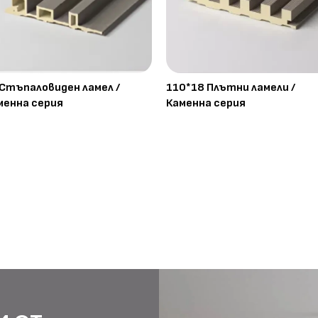
 Стъпаловиден ламел /
110*18 Плътни ламели /
менна серия
Каменна серия