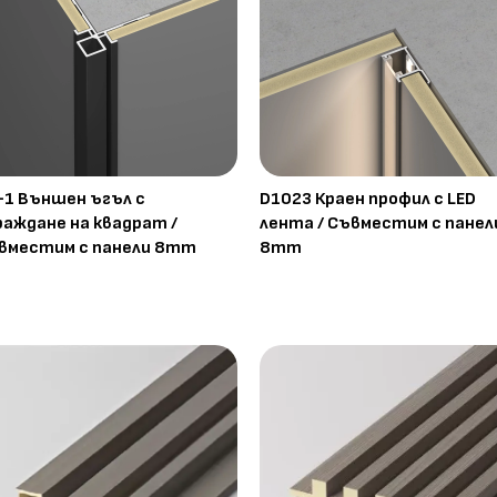
-1 Външен ъгъл с
D1023 Краен профил с LED
раждане на квадрат /
лента / Съвместим с панел
вместим с панели 8mm
8mm