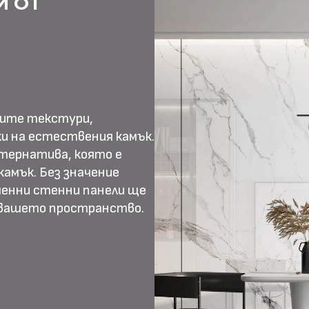
И ОТ
ните текстури,
и на естествения камък.
тернатива, която е
амък. Без значение
менни стенни панели ще
 вашето пространство.