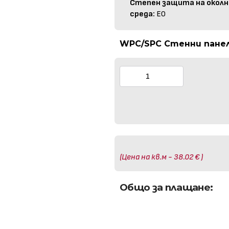
Степен защита на околн
среда:
E0
WPC/SPC Стенни панели
(Цена на кв.м - 38.02 € )
Общо за плащане: