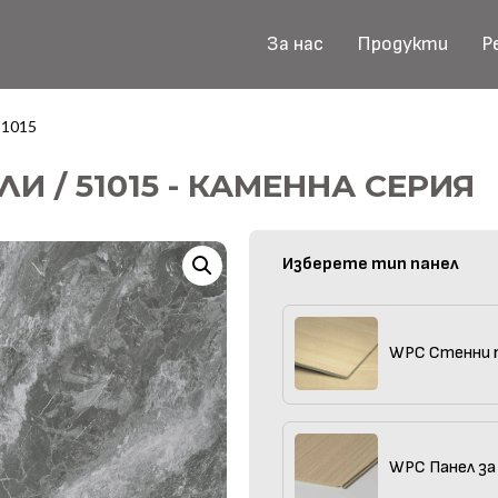
За нас
Продукти
Р
51015
И / 51015 - КАМЕННА СЕРИЯ
Изберете тип панел
WPC Стенни 
WPC Панел за