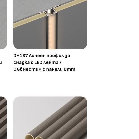
DH137 Линеен профил за
и
снадка с LED лента /
Съвместим с панели 8mm