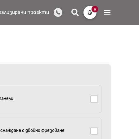
0
еализирани проекти
панели
 снаждане с двойно фрезоване