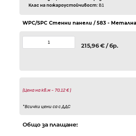
Клас на пожароустойчивост:
B1
WPC/SPC Стенни панели / 583 - Металн
215,96
€
/ бр.
(Цена на кв.м - 70.12 € )
*Всички цени са с ДДС
Общо за плащане: