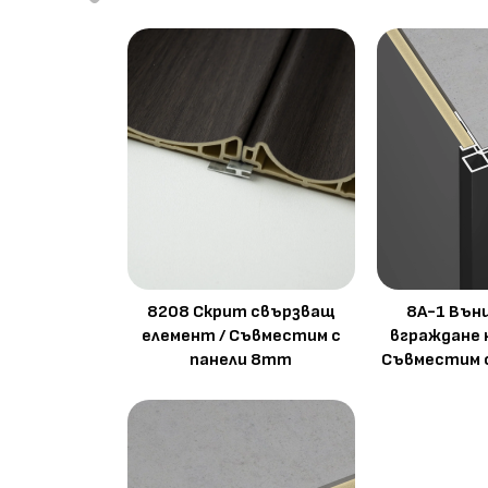
8208 Скрит свързващ
8A-1 Вън
елемент / Съвместим с
вграждане 
панели 8mm
Съвместим 