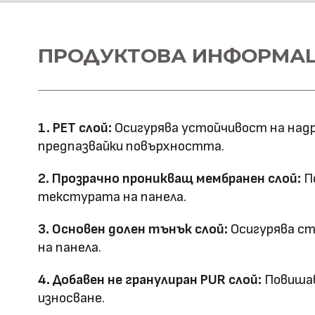
Материал \\
ПРОДУКТОВА ИНФОРМА
WPC+PETG
напречно сечение
Ширина: 1100
Размер (мм)
Дължина: 2800
1. PET слой:
Осигурява устойчивост на надр
Дебелина: 5/8
предпазвайки повърхността.
Повърхностна
Полирана PETG
2. Прозрачно проникващ мембранен слой:
По
Матова PETG
технология
текстурата на панела.
Оценка за
3. Основен долен тънък слой:
Осигурява ст
E0
на панела.
ефективност
4. Добавен не гранулиран PUR слой:
Повишав
Клас на горимост
B1
износване.