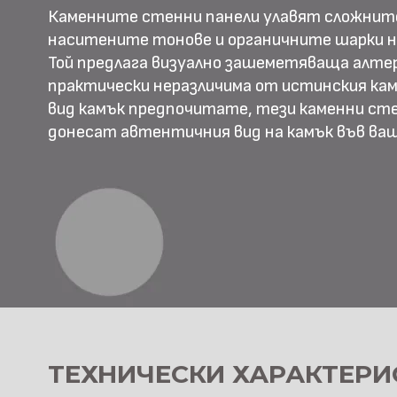
Каменните стенни панели улавят сложнит
наситените тонове и органичните шарки н
Той предлага визуално зашеметяваща алте
практически неразличима от истинския камъ
вид камък предпочитате, тези каменни ст
донесат автентичния вид на камък във в
ТЕХНИЧЕСКИ ХАРАКТЕРИ