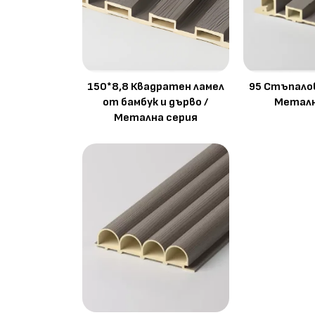
150*8,8 Квадратен ламел
95 Стъпалов
от бамбук и дърво /
Металн
Метална серия