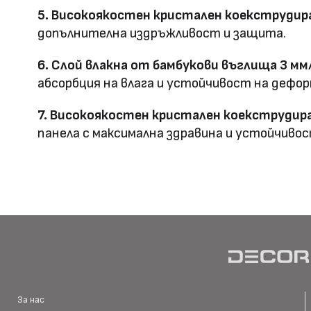
Предимства
5. Високоякостен кристален коекструдира
водоустойчив & огъвае
допълнителна издръжливост и защита.
Метод на
Фрезовано снаждане / с
6. Слой влакна от бамбукови въглища 3 мм
профил
снаждане
абсорбция на влага и устойчивост на дефор
7. Високоякостен кристален коекструдира
панела с максимална здравина и устойчивос
HD Принтирани Стенни
размер
Материал \\
WPC+PETG
напречно сечение
Ширина: Индивидуална ш
Размер (мм)
Дължина: Индивидуална 
Дебелина: 5/8
За нас