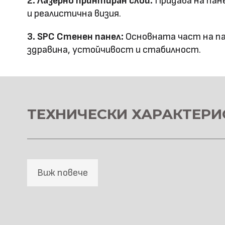
2. Лазерно принтиран слой:
Придава на пан
технология
и реалистична визия.
Оценка за
3. SPC Стенен панел:
Основната част на па
E0
здравина, устойчивост и стабилност.
ефективност
Клас на горимост
B1
Предимства
водоустойчив & огъвае
ТЕХНИЧЕСКИ ХАРАКТЕРИ
Метод на
Фрезовано снаждане / с
профил
снаждане
Виж повече
HD Принтирани Стенни 