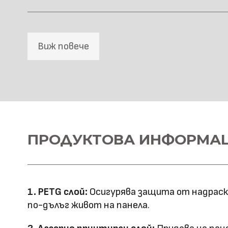
Виж повече
SPC Стенна основа
Материал \\
ПРОДУКТОВА ИНФОРМА
SPC+PETG
напречно сечение
Ширина: 1100
Размер (мм)
Дължина: 2800
1. PETG слой:
Осигурява защита от надраскв
Дебелина: 5
по-дълъг живот на панела.
Повърхностна
Лазерно принтиране