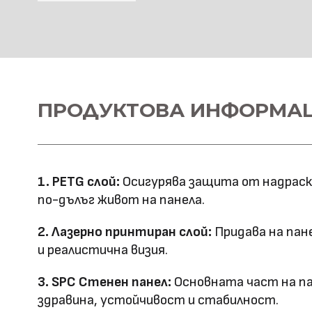
SPC Стенна основа
Материал \\
ПРОДУКТОВА ИНФОРМА
SPC+PETG
напречно сечение
Ширина: 1100
Размер (мм)
Дължина: 2800
1. PETG слой:
Осигурява защита от надраскв
Дебелина: 5
по-дълъг живот на панела.
Повърхностна
Лазерно принтиране
2. Лазерно принтиран слой:
Придава на пан
технология
и реалистична визия.
Оценка за
3. SPC Стенен панел:
Основната част на па
E0
здравина, устойчивост и стабилност.
ефективност