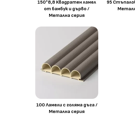
150*8,8 Квадратен ламел
95 Стъпалов
от бамбук и дърво /
Металн
Метална серия
100 Ламели с голяма дъга /
Метална серия