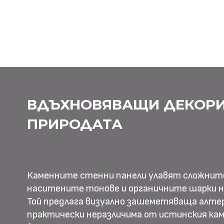
ВДЪХНОВЯВАЩИ ДЕКОРИ
ПРИРОДАТА
Каменните стенни панели улавят сложнит
наситените тонове и органичните шарки н
Той предлага визуално зашеметяваща алте
практически неразличима от истинския камъ