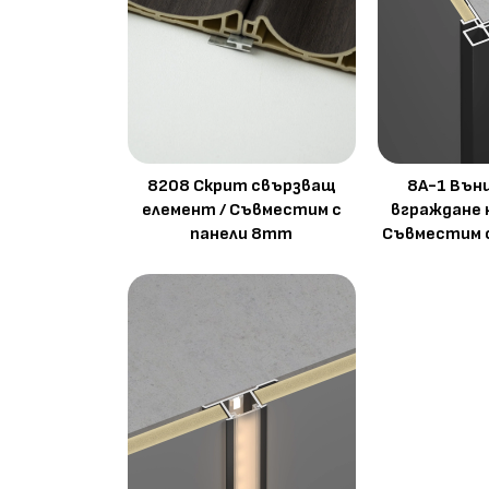
8208 Скрит свързващ
8A-1 Вън
елемент / Съвместим с
вграждане 
панели 8mm
Съвместим 