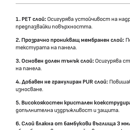
Ширина: 1100
Размер (мм)
Дължина: 2800
1. PET слой:
Осигурява устойчивост на надр
Дебелина: 5/8
предпазвайки повърхността.
Повърхностна
Полирана PETG
2. Прозрачно проникващ мембранен слой:
По
Матова PETG
технология
текстурата на панела.
Оценка за
3. Основен долен тънък слой:
Осигурява ст
E0
на панела.
ефективност
4. Добавен не гранулиран PUR слой:
Повишав
Клас на горимост
B1
износване.
Предимства
5. Високоякостен кристален коекструдира
водоустойчив & огъвае
допълнителна издръжливост и защита.
Метод на
Фрезовано снаждане / с
6. Слой влакна от бамбукови въглища 3 мм
профил
снаждане