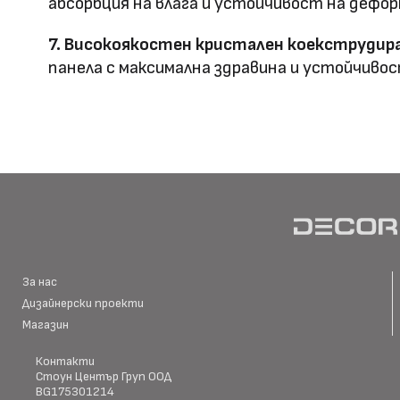
абсорбция на влага и устойчивост на дефор
7. Високоякостен кристален коекструдира
панела с максимална здравина и устойчивос
HD Принтирани Стенни
размер
Материал \\
WPC+PETG
напречно сечение
Ширина: Индивидуална ш
Размер (мм)
Дължина: Индивидуална 
Дебелина: 5/8
За нас
Дизайнерски проекти
Повърхностна
Магазин
Полирана PETG
Матова PETG
технология
Контакти
Стоун Център Груп ООД
BG175301214