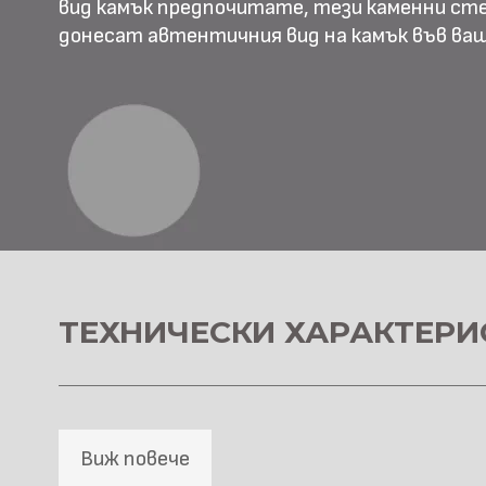
вид камък предпочитате, тези каменни ст
донесат автентичния вид на камък във в
ТЕХНИЧЕСКИ ХАРАКТЕРИ
Виж повече