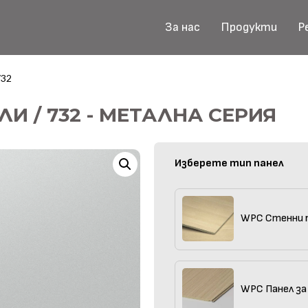
За нас
Продукти
Р
732
И / 732 - МЕТАЛНА СЕРИЯ
Изберете тип панел
WPC Стенни 
WPC Панел за