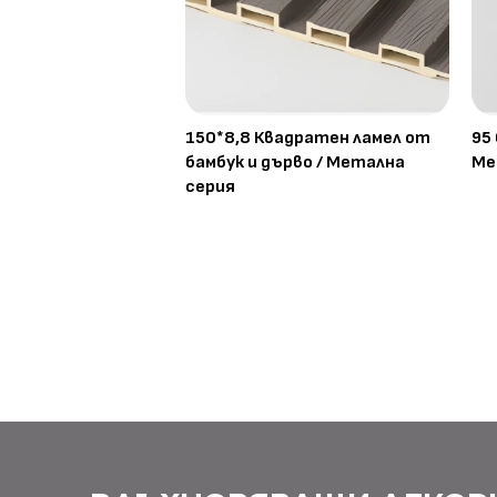
150*8,8 Квадратен ламел от
95
бамбук и дърво / Метална
Ме
серия