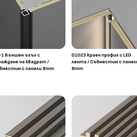
-1 Външен ъгъл с
D1023 Краен профил с LED
раждане на квадрат /
лента / Съвместим с панел
вместим с панели 8mm
8mm