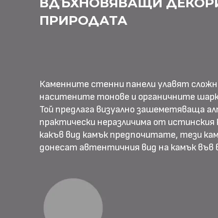
ВДЪХНОВЯВАЩИ ДЕКОР
ПРИРОДАТА
Каменните стенни панели улавят слож
наситените тонове и органичните шарк
Той предлага визуално зашеметяваща ал
практически неразличима от истинския к
какъв вид камък предпочитате, тези ка
донесат автентичния вид на камък във