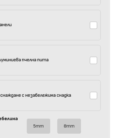
анели
луминиева пчелна пита
 снаждане с незабележима снадка
ебелина
5mm
8mm