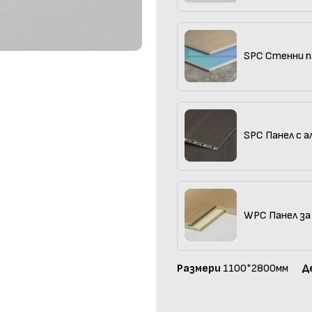
SPC Стенни п
SPC Панел с а
WPC Панел за
Размери
1100*2800мм
Д