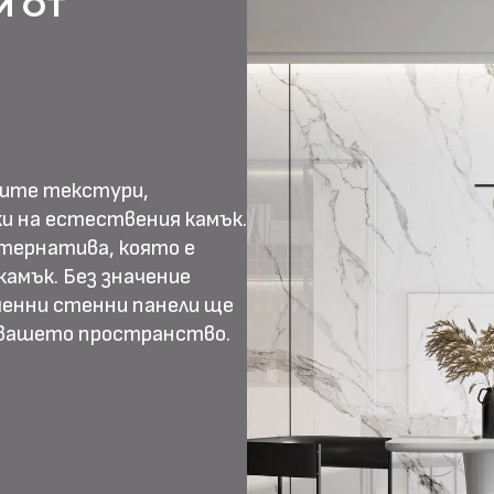
И ОТ
ните текстури,
и на естествения камък.
тернатива, която е
амък. Без значение
менни стенни панели ще
 вашето пространство.