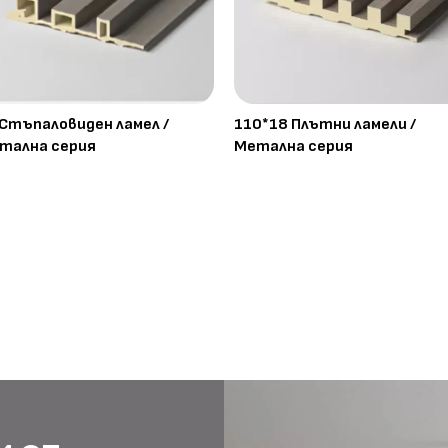
 Стъпаловиден ламел /
110*18 Плътни ламели /
тална серия
Метална серия