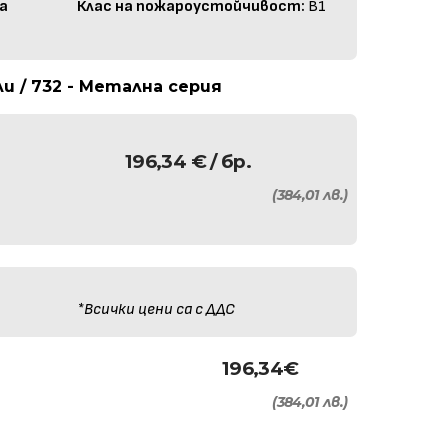
а
Клас на пожароустойчивост:
B1
 / 732 - Метална серия
196,34
€
/ бр.
(384,01 лв.)
*Всички цени са с ДДС
196,34
€
(384,01 лв.)