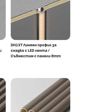
DH137 Линеен профил за
и
снадка с LED лента /
Съвместим с панели 8mm