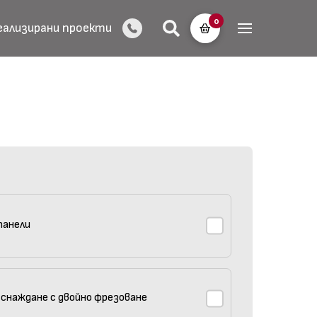
0
еализирани проекти
панели
 снаждане с двойно фрезоване