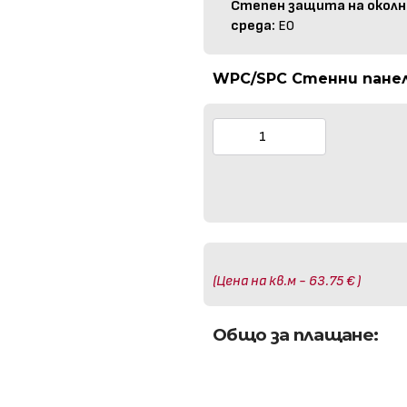
Степен защита на околн
среда:
E0
WPC/SPC Стенни панели
(Цена на кв.м - 63.75 € )
Общо за плащане: