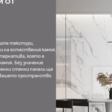
И ОТ
ните текстури,
и на естествения камък.
тернатива, която е
амък. Без значение
менни стенни панели ще
 вашето пространство.