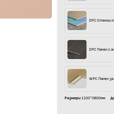
SPC Стенни п
SPC Панел с а
WPC Панел за
Размери
1100*2800мм
Д