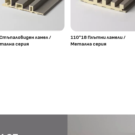
 Стъпаловиден ламел /
110*18 Плътни ламели /
тална серия
Метална серия