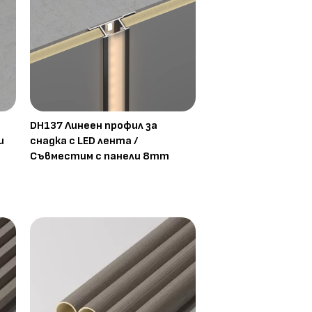
DH137 Линеен профил за
и
снадка с LED лента /
Съвместим с панели 8mm