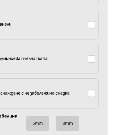
анели
луминиева пчелна пита
 снаждане с незабележима снадка
ебелина
5mm
8mm