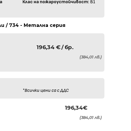
а
Клас на пожароустойчивост:
B1
 / 734 - Метална серия
196,34
€
/ бр.
(384,01 лв.)
*Всички цени са с ДДС
196,34
€
(384,01 лв.)