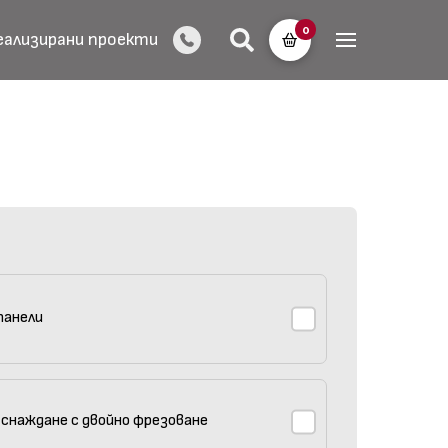
0
еализирани проекти
панели
 снаждане с двойно фрезоване