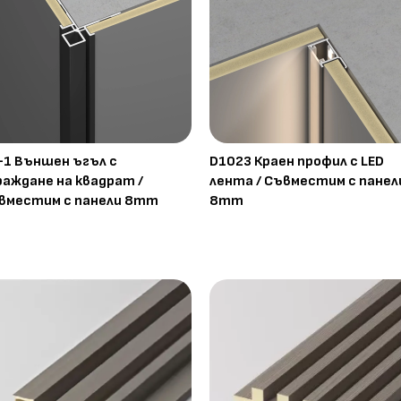
-1 Външен ъгъл с
D1023 Краен профил с LED
раждане на квадрат /
лента / Съвместим с панел
вместим с панели 8mm
8mm