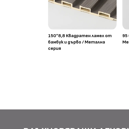
150*8,8 Квадратен ламел от
95
бамбук и дърво / Метална
Ме
серия