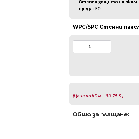
Степен защита на околн
среда:
E0
WPC/SPC Стенни панели
(Цена на кв.м - 63.75 € )
Общо за плащане: