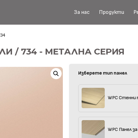
За нас
Продукти
Р
734
И / 734 - МЕТАЛНА СЕРИЯ
Изберете тип панел
WPC Стенни 
WPC Панел за