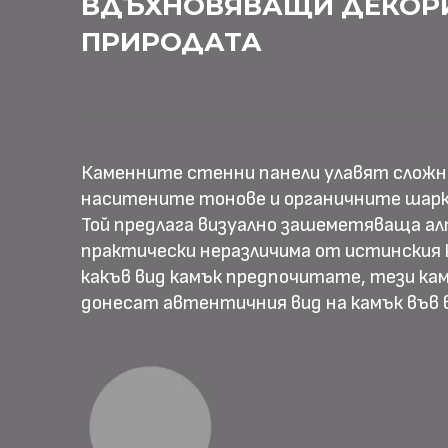
ВДЪХНОВЯВАЩИ ДЕКОР
ПРИРОДАТА
Каменните стенни панели улавят слож
наситените тонове и органичните шарк
Той предлага визуално зашеметяваща ал
практически неразличима от истинския к
какъв вид камък предпочитате, тези ка
донесат автентичния вид на камък във