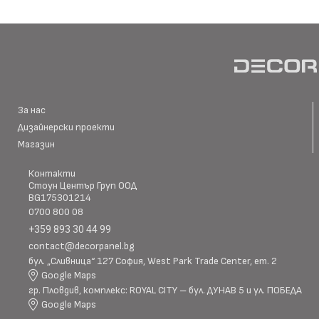
Материал \\
WPC+PETG
напречно сечение
Ширина: Индивидуална ш
Размер (мм)
Дължина: Индивидуална 
Дебелина: 5/8
За нас
Дизайнерски проекти
Повърхностна
Магазин
Полирана PETG
Матова PETG
технология
Контакти
Стоун Център Груп ООД
BG175301214
Оценка за
0700 800 08
E0
ефективност
+359 893 30 44 99
contact@decorpanel.bg
бул. „Сливница“ 127 София, West Park Trade Center, ет. 2
Клас на горимост
B1
Google Maps
гр. Пловдив, комплекс: ROYAL CITY – бул. ДУНАВ 5 и ул. ПОБЕДА
Google Maps
Предимства
водоустойчив & огъвае