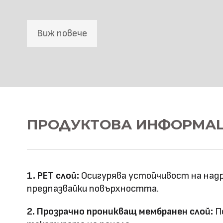
Фрезовано снаждане / с
профил
снаждане
Виж повече
HD Принтирани Стенни 
Материал \\
ПРОДУКТОВА ИНФОРМА
WPC+PETG
напречно сечение
Ширина: 1100
Размер (мм)
Дължина: 2800
1. PET слой:
Осигурява устойчивост на надр
Дебелина: 5/8
предпазвайки повърхността.
Повърхностна
Полирана PETG
2. Прозрачно проникващ мембранен слой:
По
Матова PETG
технология