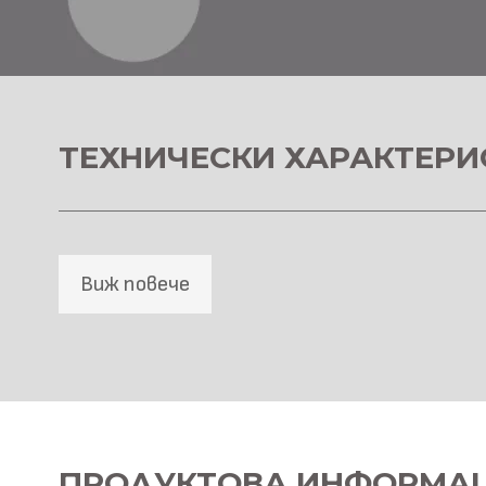
ТЕХНИЧЕСКИ ХАРАКТЕРИ
Виж повече
SPC Стенна основа
Материал \\
ПРОДУКТОВА ИНФОРМА
SPC+PETG