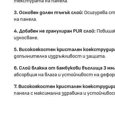
текстурата на панела.
Оценка за
3. Основен долен тънък слой:
Осигурява ст
E0
на панела.
ефективност
4. Добавен не гранулиран PUR слой:
Повишав
Клас на горимост
B1
износване.
Предимства
5. Високоякостен кристален коекструдира
водоустойчив & огъвае
допълнителна издръжливост и защита.
Метод на
Фрезовано снаждане / с
6. Слой влакна от бамбукови въглища 3 мм
профил
снаждане
абсорбция на влага и устойчивост на дефор
7. Високоякостен кристален коекструдира
панела с максимална здравина и устойчивос
HD Принтирани Стенни
размер