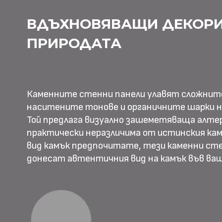
ВДЪХНОВЯВАЩИ ДЕКОРИ
ПРИРОДАТА
Каменните стенни панели улавят сложнит
наситените тонове и органичните шарки н
Той предлага визуално зашеметяваща алте
практически неразличима от истинския камъ
вид камък предпочитате, тези каменни ст
донесат автентичния вид на камък във в