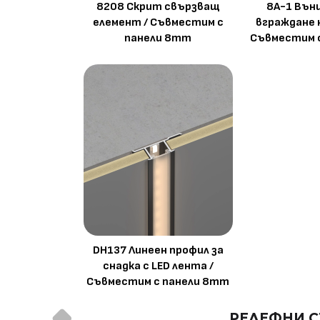
8208 Скрит свързващ
8A-1 Вън
елемент / Съвместим с
вграждане 
панели 8mm
Съвместим 
DH137 Линеен профил за
снадка с LED лента /
Съвместим с панели 8mm
РЕЛЕФНИ С