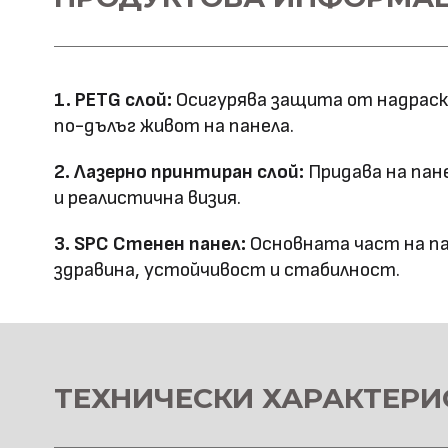
напречно сечение
Ширина: 1100
Размер (мм)
Дължина: 2800
1. PETG слой:
Осигурява защита от надраскв
Дебелина: 5
по-дълъг живот на панела.
Повърхностна
Лазерно принтиране
2. Лазерно принтиран слой:
Придава на пан
технология
и реалистична визия.
Оценка за
3. SPC Стенен панел:
Основната част на па
E0
здравина, устойчивост и стабилност.
ефективност
Клас на горимост
B1
Предимства
водоустойчив & огъвае
ТЕХНИЧЕСКИ ХАРАКТЕРИ
Метод на