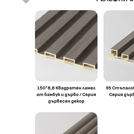
150*8,8 Квадратен ламел
95 Стъпалов
от бамбук и дърво / Серия
Серия дър
дървесен декор