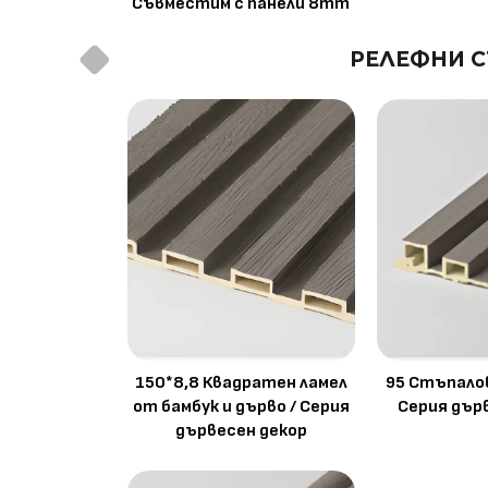
Съвместим с панели 8mm
РЕЛЕФНИ С
150*8,8 Квадратен ламел
95 Стъпалов
от бамбук и дърво / Серия
Серия дър
дървесен декор