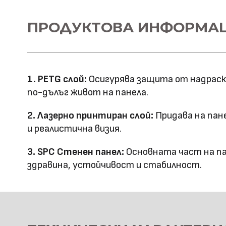
Материал \\
ПРОДУКТОВА ИНФОРМА
SPC+PETG
напречно сечение
Ширина: 1100
Размер (мм)
Дължина: 2800
1. PETG слой:
Осигурява защита от надраскв
Дебелина: 5
по-дълъг живот на панела.
Повърхностна
Лазерно принтиране
2. Лазерно принтиран слой:
Придава на пан
технология
и реалистична визия.
Оценка за
3. SPC Стенен панел:
Основната част на па
E0
здравина, устойчивост и стабилност.
ефективност
Клас на горимост
B1
Предимства
водоустойчив & огъвае