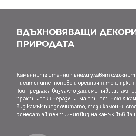
ВДЪХНОВЯВАЩИ ДЕКОРИ
ПРИРОДАТА
Каменните стенни панели улавят сложнит
наситените тонове и органичните шарки н
Той предлага визуално зашеметяваща алте
практически неразличима от истинския камъ
вид камък предпочитате, тези каменни ст
донесат автентичния вид на камък във в