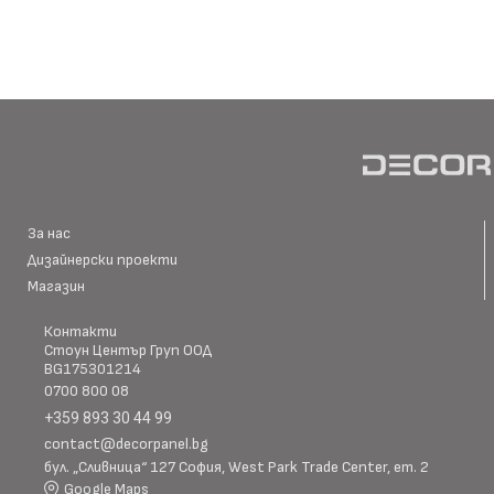
размер
Материал \\
WPC+PETG
напречно сечение
Ширина: Индивидуална ш
Размер (мм)
Дължина: Индивидуална 
Дебелина: 5/8
За нас
Дизайнерски проекти
Повърхностна
Магазин
Полирана PETG
Матова PETG
технология
Контакти
Стоун Център Груп ООД
BG175301214
Оценка за
0700 800 08
E0
ефективност
+359 893 30 44 99
contact@decorpanel.bg
бул. „Сливница“ 127 София, West Park Trade Center, ет. 2
Клас на горимост
B1
Google Maps