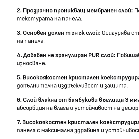
Повърхностна
Полирана PETG
2. Прозрачно проникващ мембранен слой:
По
Матова PETG
технология
текстурата на панела.
Оценка за
3. Основен долен тънък слой:
Осигурява ст
E0
на панела.
ефективност
4. Добавен не гранулиран PUR слой:
Повишав
Клас на горимост
B1
износване.
Предимства
5. Високоякостен кристален коекструдира
водоустойчив & огъвае
допълнителна издръжливост и защита.
Метод на
Фрезовано снаждане / с
6. Слой влакна от бамбукови въглища 3 мм
профил
снаждане
абсорбция на влага и устойчивост на дефор
7. Високоякостен кристален коекструдира
панела с максимална здравина и устойчивос
HD Принтирани Стенни