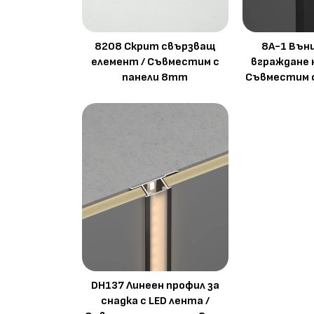
8208 Скрит свързващ
8A-1 Вън
елемент / Съвместим с
вграждане 
панели 8mm
Съвместим 
DH137 Линеен профил за
снадка с LED лента /