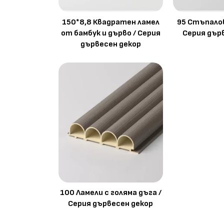
150*8,8 Квадратен ламел
95 Стъпалов
от бамбук и дърво / Серия
Серия дър
дървесен декор
100 Ламели с голяма дъга /
Серия дървесен декор