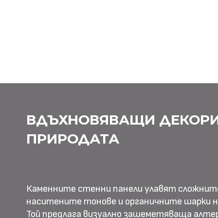
ВДЪХНОВЯВАЩИ ДЕКОРИ
ПРИРОДАТА
Каменните стенни панели улавят сложнит
наситените тонове и органичните шарки н
Той предлага визуално зашеметяваща алте