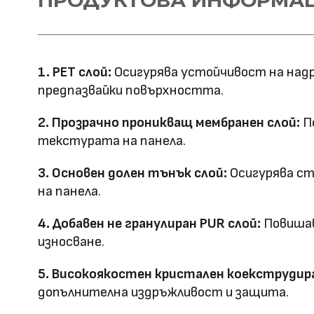
ПРОДУКТОВА ИНФОРМА
WPC+PETG
напречно сечение
Ширина: 1100
Размер (мм)
Дължина: 2800
1. PET слой:
Осигурява устойчивост на надр
Дебелина: 5/8
предпазвайки повърхността.
Повърхностна
Полирана PETG
2. Прозрачно проникващ мембранен слой:
По
Матова PETG
технология
текстурата на панела.
Оценка за
3. Основен долен тънък слой:
Осигурява ст
E0
на панела.
ефективност
4. Добавен не гранулиран PUR слой:
Повишав
Клас на горимост
B1
износване.
Предимства
5. Високоякостен кристален коекструдира
водоустойчив & огъвае
допълнителна издръжливост и защита.
Метод на