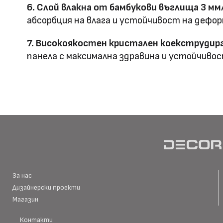
Фрезовано снаждане / с
6. Слой влакна от бамбукови въглища 3 мм
профил
снаждане
абсорбция на влага и устойчивост на дефор
7. Високоякостен кристален коекструдира
панела с максимална здравина и устойчивос
HD Принтирани Стенни
размер
Материал \\
WPC+PETG
напречно сечение
Ширина: Индивидуална ш
Размер (мм)
Дължина: Индивидуална 
Дебелина: 5/8
За нас
Дизайнерски проекти
Повърхностна
Магазин
Полирана PETG
Матова PETG
технология
Контакти