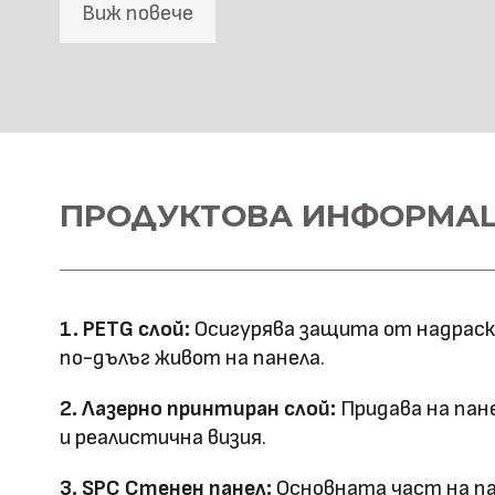
Виж повече
SPC Стенна основа
Материал \\
ПРОДУКТОВА ИНФОРМА
SPC+PETG
напречно сечение
Ширина: 1100
Размер (мм)
Дължина: 2800
1. PETG слой:
Осигурява защита от надраскв
Дебелина: 5
по-дълъг живот на панела.
Повърхностна
Лазерно принтиране
2. Лазерно принтиран слой:
Придава на пан
технология
и реалистична визия.
Оценка за
3. SPC Стенен панел:
Основната част на па