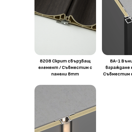
8208 Скрит свързващ
8A-1 Вън
елемент / Съвместим с
вграждане 
панели 8mm
Съвместим 